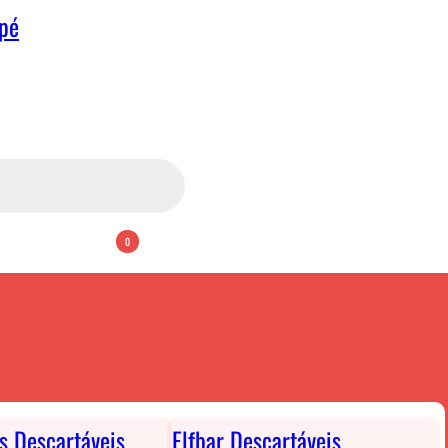
apé
0
ts Descartáveis
Elfbar Descartáveis