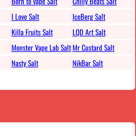
Born to vape Salt
Chilly Beats Salt
I Love Salt
IceBerg Salt
Killa Fruits Salt
LQD Art Salt
Monster Vape Lab Salt
Mr Custard Salt
Nasty Salt
NikBar Salt