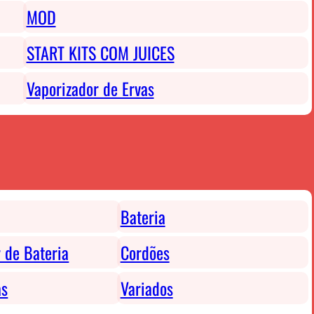
MOD
START KITS COM JUICES
Vaporizador de Ervas
Bateria
 de Bateria
Cordões
as
Variados