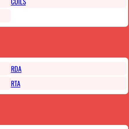
COILS
RDA
RTA