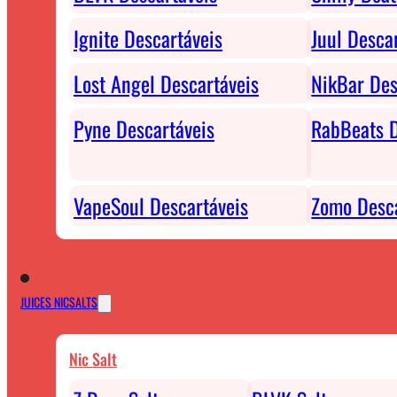
Ignite Descartáveis
Juul Desca
Lost Angel Descartáveis
NikBar Des
Pyne Descartáveis
RabBeats D
VapeSoul Descartáveis
Zomo Desca
JUICES NICSALTS
Nic Salt