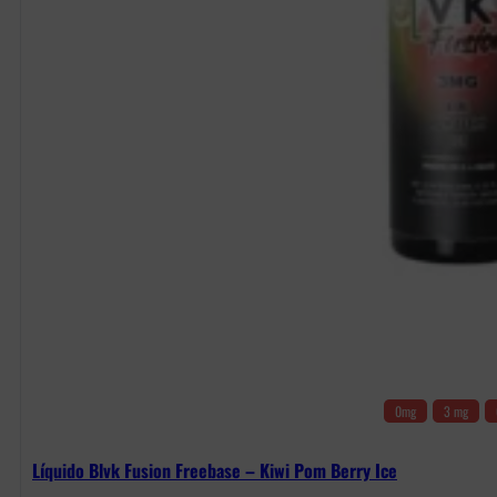
0mg
3 mg
Líquido Blvk Fusion Freebase – Kiwi Pom Berry Ice