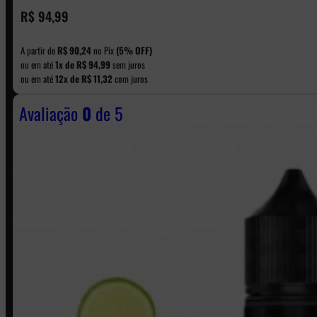
CONTATO
R$
94,99
A partir de
R$
90,24
no Pix
(5% OFF)
WhatsApp: (11) 5229-0120
ou em até
1x de
R$
94,99
sem juros
ou em até
12x de
R$
11,32
com juros
Avaliação
0
de 5
Horário:
Política de Horario e Fretes
LINKS RÁPIDOS
Contato
Minha conta
Finalização de compra