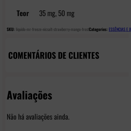
Teor
35 mg, 50 mg
SKU:
liquido-mr-freeze-nicsalt-strawberry-mango-frost
Categories:
ESSÊNCIAS E J
COMENTÁRIOS DE CLIENTES
Avaliações
Não há avaliações ainda.