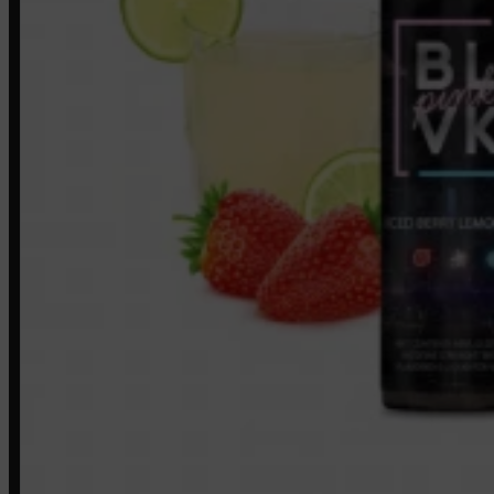
Loja
INSTITUCIONAL
Política de Privacidade
Política de Frete e Pagamento
Política de Garantia, Reembolso e Devolução
Termos de Uso
Pagamentos