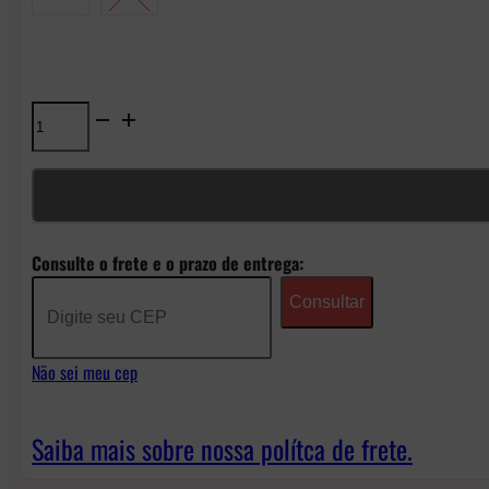
Líquido
Mr
Freeze
NicSalt
Consulte o frete e o prazo de entrega:
-
Consultar
Strawberry
Mango
Não sei meu cep
Frost
quantidade
Saiba mais sobre nossa polítca de frete.