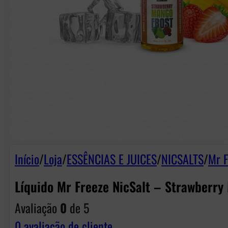
Início
/
Loja
/
ESSÊNCIAS E JUICES
/
NICSALTS
/
Mr F
Líquido Mr Freeze NicSalt – Strawberry
Avaliação
0
de 5
0
avaliação de cliente