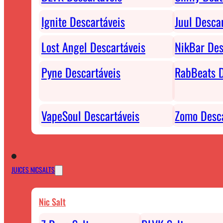
Ignite Descartáveis
Juul Desca
Lost Angel Descartáveis
NikBar Des
Pyne Descartáveis
RabBeats D
VapeSoul Descartáveis
Zomo Desca
JUICES NICSALTS
Nic Salt