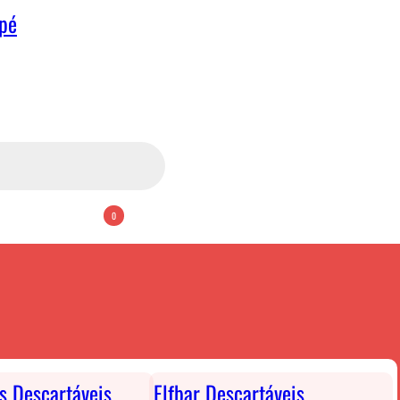
apé
0
ts Descartáveis
Elfbar Descartáveis