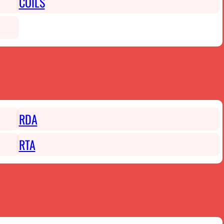
COILS
RDA
RTA