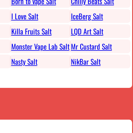
Born to vape Salt
Chilly Beats Salt
I Love Salt
IceBerg Salt
Killa Fruits Salt
LQD Art Salt
Monster Vape Lab Salt
Mr Custard Salt
Nasty Salt
NikBar Salt