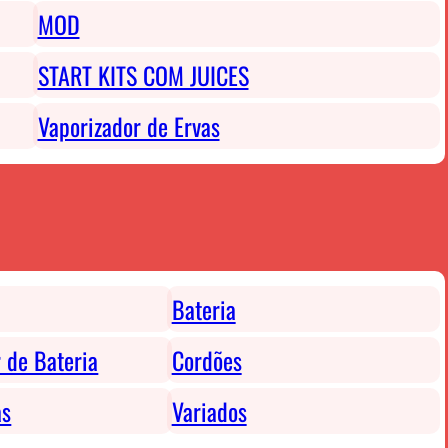
MOD
START KITS COM JUICES
Vaporizador de Ervas
Bateria
 de Bateria
Cordões
as
Variados