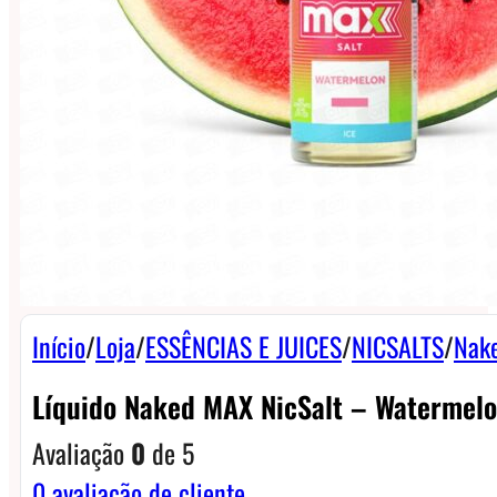
Início
/
Loja
/
ESSÊNCIAS E JUICES
/
NICSALTS
/
Nake
Líquido Naked MAX NicSalt – Watermel
Avaliação
0
de 5
0
avaliação de cliente