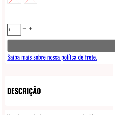
Líquido
Naked
MAX
NicSalt
Saiba mais sobre nossa polítca de frete.
-
Watermelon
quantidade
DESCRIÇÃO