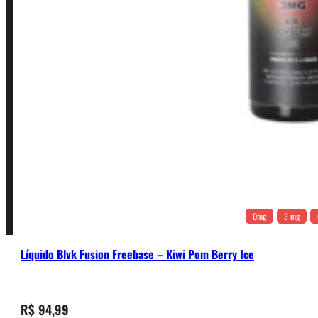
Política de Privacidade
Política de Frete e Pagamento
Política de Garantia, Reembolso e Devolução
Termos de Uso
Pagamentos
0mg
3 mg
Líquido Blvk Fusion Freebase – Kiwi Pom Berry Ice
R$
94,99