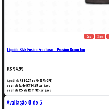
0mg
3 mg
Líquido Blvk Fusion Freebase – Passion Grape Ice
CONTATO
R$
94,99
A partir de
R$
90,24
no Pix
(5% OFF)
WhatsApp: (11) 5229-0120
ou em até
1x de
R$
94,99
sem juros
ou em até
12x de
R$
11,32
com juros
Avaliação
0
de 5
Horário:
Política de Horario e Fretes