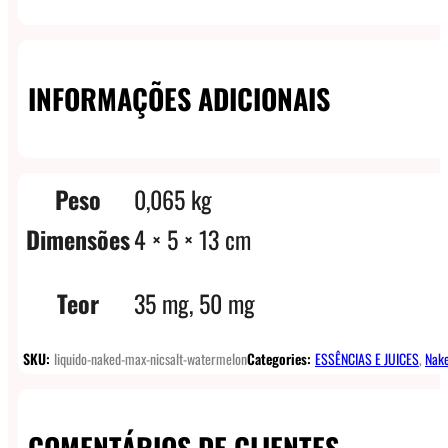
INFORMAÇÕES ADICIONAIS
Peso
0,065 kg
Dimensões
4 × 5 × 13 cm
Teor
35 mg, 50 mg
SKU:
liquido-naked-max-nicsalt-watermelon
Categories:
ESSÊNCIAS E JUICES
,
Nake
COMENTÁRIOS DE CLIENTES