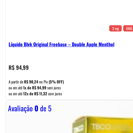
3 mg
6MG
Líquido Blvk Original Freebase – Double Apple Menthol
R$
94,99
A partir de
R$
90,24
no Pix
(5% OFF)
ou em até
1x de
R$
94,99
sem juros
ou em até
12x de
R$
11,32
com juros
Avaliação
0
de 5