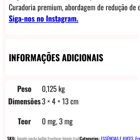
Curadoria premium, abordagem de redução de d
Siga-nos no Instagram.
INFORMAÇÕES ADICIONAIS
Peso
0,125 kg
Dimensões
3 × 4 × 13 cm
Teor
0 mg, 3 mg
SKU:
liquido-nasty-ballin-freebase-hippie-trail
Categories:
ESSÊNCIAS E JUICES
,
Fr