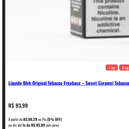
3 mg
6 mg
Líquido Blvk Original Tobacco Freebase – Sweet Caramel Tobacc
CONTATO
R$
93,99
A partir de
R$
89,29
no Pix
(5% OFF)
WhatsApp: (11) 5229-0120
ou em até
1x de
R$
93,99
sem juros