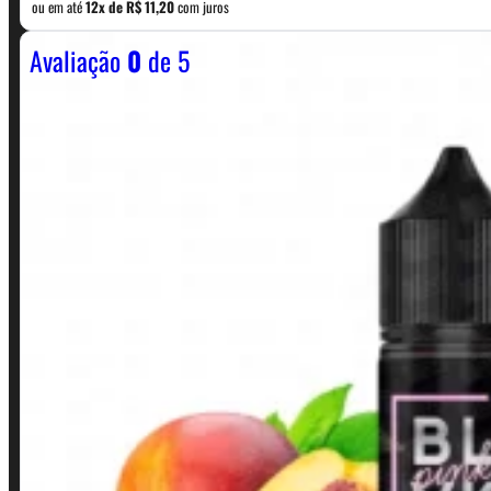
ou em até
12x de
R$
11,20
com juros
Avaliação
0
de 5
Horário:
Política de Horario e Fretes
LINKS RÁPIDOS
Contato
Minha conta
Finalização de compra
Loja