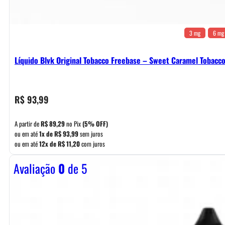
3 mg
6 mg
Líquido Blvk Original Tobacco Freebase – Sweet Caramel Tobacc
R$
93,99
A partir de
R$
89,29
no Pix
(5% OFF)
ou em até
1x de
R$
93,99
sem juros
ou em até
12x de
R$
11,20
com juros
Avaliação
0
de 5