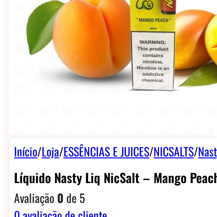
Início
/
Loja
/
ESSÊNCIAS E JUICES
/
NICSALTS
/
Nast
Líquido Nasty Liq NicSalt – Mango Peac
Avaliação
0
de 5
0
avaliação de cliente