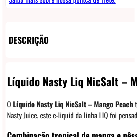
DESCRIÇÃO
Líquido Nasty Liq NicSalt –
O
Líquido Nasty Liq NicSalt – Mango Peach
t
Nasty Juice, este e-liquid da linha LIQ foi pens
Combinação tropical de manga e pês