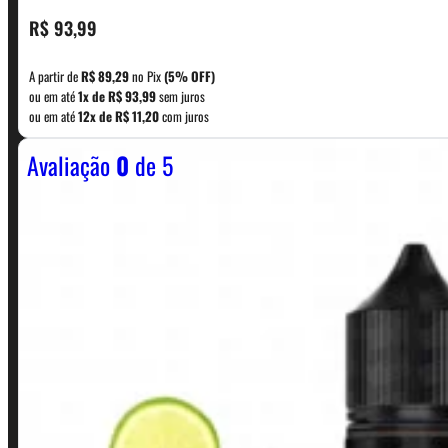
CONTATO
R$
93,99
A partir de
R$
89,29
no Pix
(5% OFF)
WhatsApp: (11) 5229-0120
ou em até
1x de
R$
93,99
sem juros
ou em até
12x de
R$
11,20
com juros
Avaliação
0
de 5
Horário:
Política de Horario e Fretes
LINKS RÁPIDOS
Contato
Minha conta