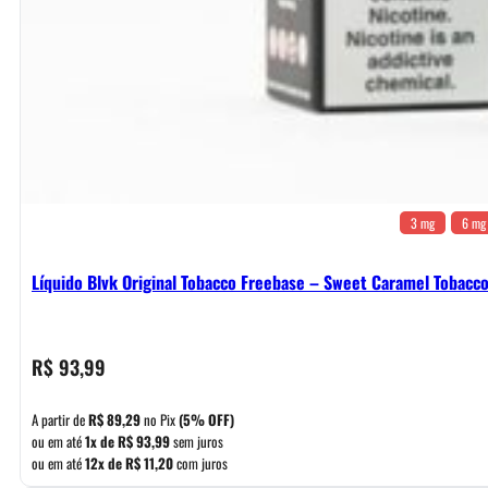
3 mg
6 mg
Líquido Blvk Original Tobacco Freebase – Sweet Caramel Tobacc
R$
93,99
A partir de
R$
89,29
no Pix
(5% OFF)
ou em até
1x de
R$
93,99
sem juros
ou em até
12x de
R$
11,20
com juros