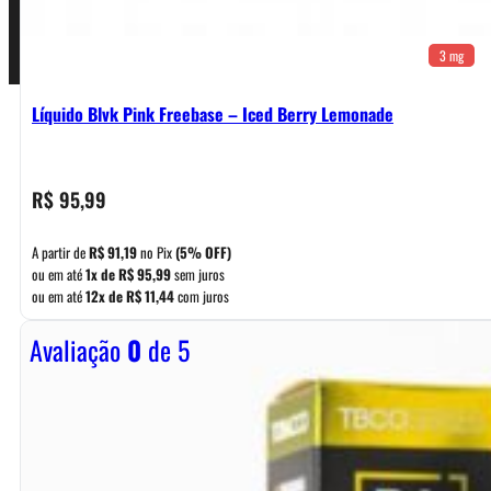
3 mg
Líquido Blvk Pink Freebase – Iced Berry Lemonade
R$
95,99
A partir de
R$
91,19
no Pix
(5% OFF)
ou em até
1x de
R$
95,99
sem juros
ou em até
12x de
R$
11,44
com juros
Avaliação
0
de 5