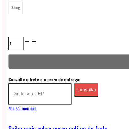
35mg
Líquido
Nasty
Liq
NicSalt
Consulte o frete e o prazo de entrega:
-
Consultar
Mango
Peach
Não sei meu cep
quantidade
Saiba mais sobre nossa polítca de frete.