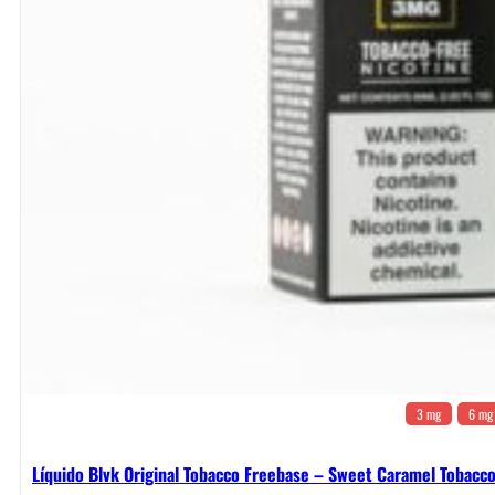
3 mg
6 mg
Líquido Blvk Original Tobacco Freebase – Sweet Caramel Tobacc