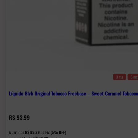
3 mg
6 mg
Líquido Blvk Original Tobacco Freebase – Sweet Caramel Tobacc
R$
93,99
A partir de
R$
89,29
no Pix
(5% OFF)