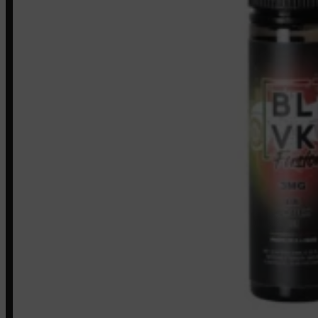
Minha conta
Finalização de compra
Loja
INSTITUCIONAL
Política de Privacidade
Política de Frete e Pagamento
Política de Garantia, Reembolso e Devolução
Termos de Uso