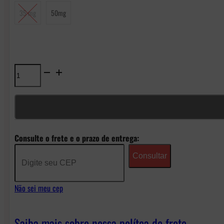
35 mg
50mg
Líquido
Nasty
Liq
NicSalt
Consulte o frete e o prazo de entrega:
-
Consultar
Spearmint
quantidade
Não sei meu cep
Saiba mais sobre nossa polítca de frete.