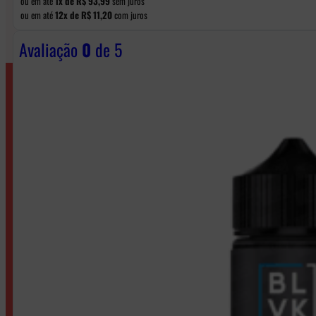
ou em até
1x de
R$
93,99
sem juros
ou em até
12x de
R$
11,20
com juros
Avaliação
0
de 5