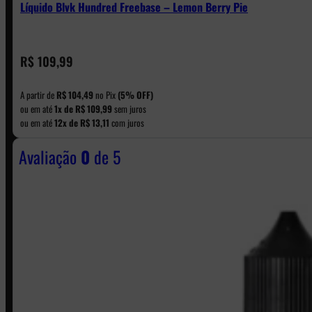
Líquido Blvk Hundred Freebase – Lemon Berry Pie
CONTATO
R$
109,99
A partir de
R$
104,49
no Pix
(5% OFF)
WhatsApp: (11) 5229-0120
ou em até
1x de
R$
109,99
sem juros
ou em até
12x de
R$
13,11
com juros
Avaliação
0
de 5
Horário:
Política de Horario e Fretes
LINKS RÁPIDOS
Contato