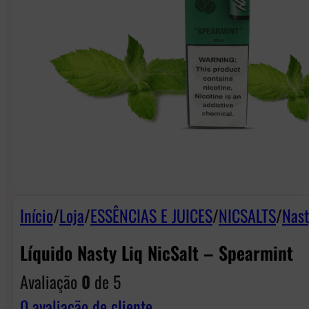
Início
/
Loja
/
ESSÊNCIAS E JUICES
/
NICSALTS
/
Nast
Líquido Nasty Liq NicSalt – Spearmint
Avaliação
0
de 5
0
avaliação de cliente