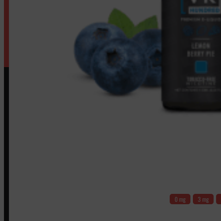
0 mg
3 mg