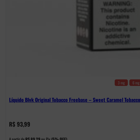
3 mg
6 mg
Líquido Blvk Original Tobacco Freebase – Sweet Caramel Tobacc
R$
93,99
A partir de
R$
89,29
no Pix
(5% OFF)