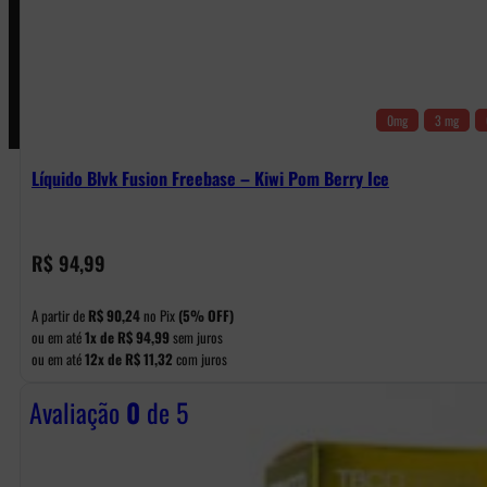
Pagamentos
0mg
3 mg
Líquido Blvk Fusion Freebase – Kiwi Pom Berry Ice
R$
94,99
A partir de
R$
90,24
no Pix
(5% OFF)
ou em até
1x de
R$
94,99
sem juros
ou em até
12x de
R$
11,32
com juros
Avaliação
0
de 5