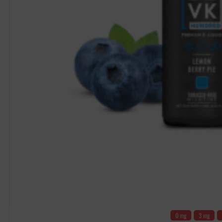
0 mg
3 mg