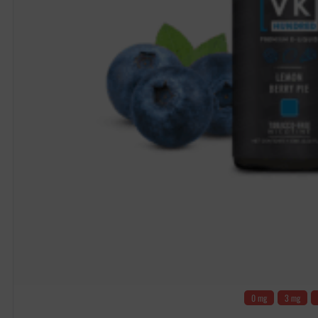
0 mg
3 mg