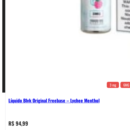
Política de Privacidade
Política de Frete e Pagamento
Política de Garantia, Reembolso e Devolução
Termos de Uso
Pagamentos
3 mg
6MG
Líquido Blvk Original Freebase – Lychee Menthol
R$
94,99