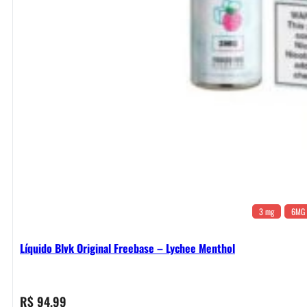
3 mg
6MG
Líquido Blvk Original Freebase – Lychee Menthol
R$
94,99