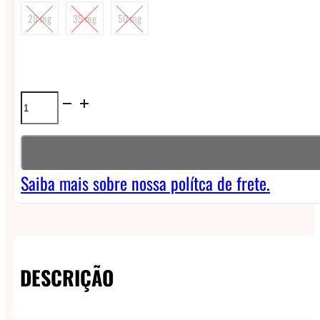
20 mg
35 mg
50 mg
Líquido
Nasty
Tobacco
NicSalt
Saiba mais sobre nossa polítca de frete.
-
Gold
Blend
DESCRIÇÃO
quantidade