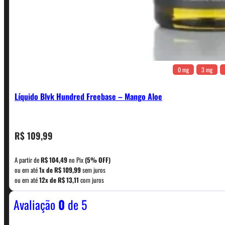
0 mg
3 mg
Líquido Blvk Hundred Freebase – Mango Aloe
CONTATO
R$
109,99
A partir de
R$
104,49
no Pix
(5% OFF)
WhatsApp: (11) 5229-0120
ou em até
1x de
R$
109,99
sem juros
ou em até
12x de
R$
13,11
com juros
Avaliação
0
de 5
Horário:
Política de Horario e Fretes