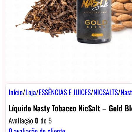
Início
/
Loja
/
ESSÊNCIAS E JUICES
/
NICSALTS
/
Nast
Líquido Nasty Tobacco NicSalt – Gold B
Avaliação
0
de 5
0
avaliação de cliente