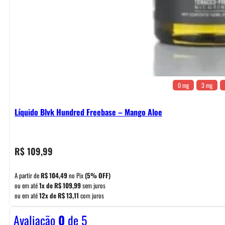
0 mg
3 mg
Líquido Blvk Hundred Freebase – Mango Aloe
R$
109,99
A partir de
R$
104,49
no Pix
(5% OFF)
ou em até
1x de
R$
109,99
sem juros
ou em até
12x de
R$
13,11
com juros
Avaliação
0
de 5