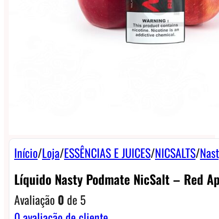
Início
/
Loja
/
ESSÊNCIAS E JUICES
/
NICSALTS
/
Nast
Líquido Nasty Podmate NicSalt – Red A
Avaliação
0
de 5
0
avaliação de cliente