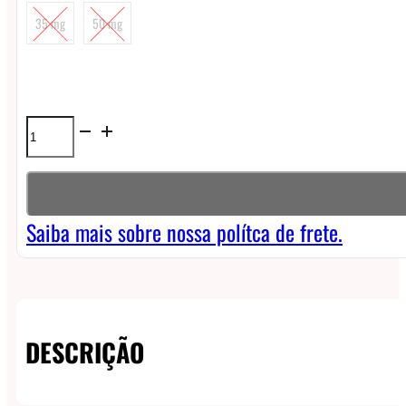
35 mg
50 mg
Líquido
Nasty
Podmate
NicSalt
Saiba mais sobre nossa polítca de frete.
-
Red
Apple
DESCRIÇÃO
quantidade