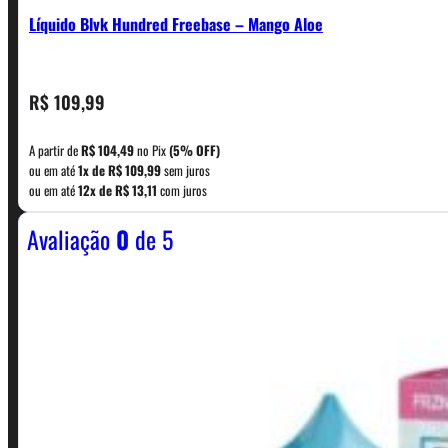
Líquido Blvk Hundred Freebase – Mango Aloe
CONTATO
R$
109,99
A partir de
R$
104,49
no Pix
(5% OFF)
WhatsApp: (11) 5229-0120
ou em até
1x de
R$
109,99
sem juros
ou em até
12x de
R$
13,11
com juros
Avaliação
0
de 5
Horário:
Política de Horario e Fretes
LINKS RÁPIDOS