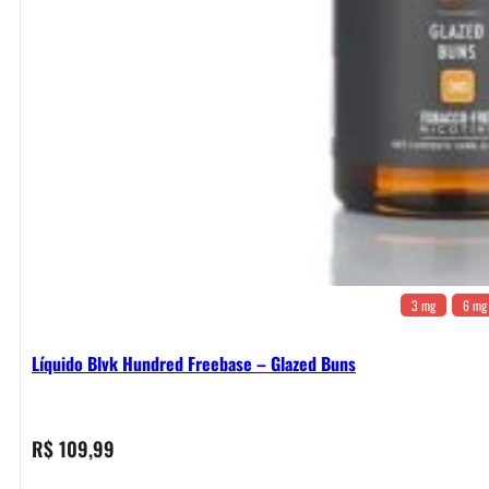
3 mg
6 mg
Líquido Blvk Hundred Freebase – Glazed Buns
R$
109,99