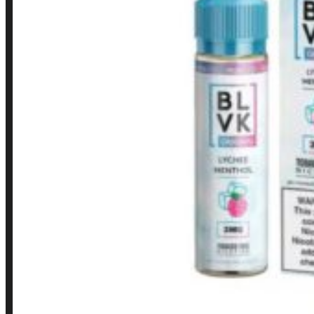
Contato
Minha conta
Finalização de compra
Loja
INSTITUCIONAL
Política de Privacidade
Política de Frete e Pagamento
Política de Garantia, Reembolso e Devolução
Termos de Uso