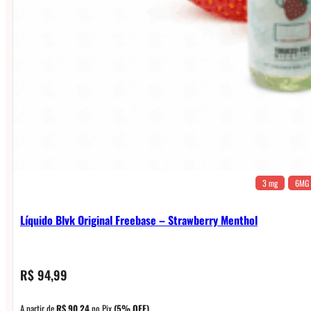
3 mg
6MG
Líquido Blvk Original Freebase – Strawberry Menthol
R$
94,99
A partir de
R$
90,24
no Pix
(5% OFF)