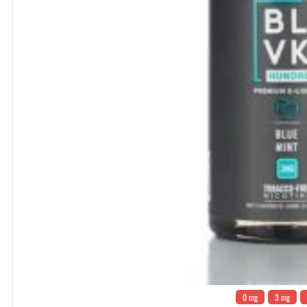
0 mg
3 mg