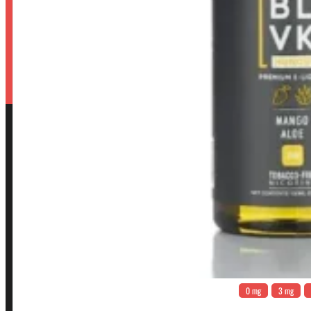
0 mg
3 mg