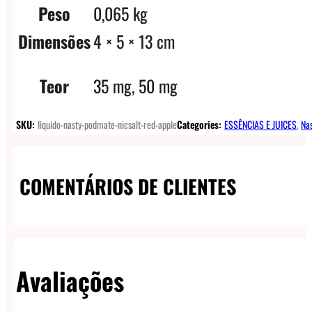
Peso
0,065 kg
Dimensões
4 × 5 × 13 cm
Teor
35 mg, 50 mg
SKU:
liquido-nasty-podmate-nicsalt-red-apple
Categories:
ESSÊNCIAS E JUICES
,
Nas
COMENTÁRIOS DE CLIENTES
Avaliações