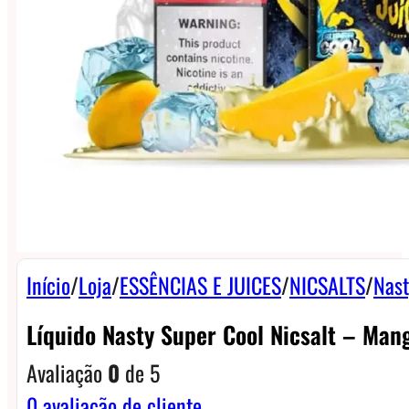
Início
/
Loja
/
ESSÊNCIAS E JUICES
/
NICSALTS
/
Nast
Líquido Nasty Super Cool Nicsalt – Man
Avaliação
0
de 5
0
avaliação de cliente