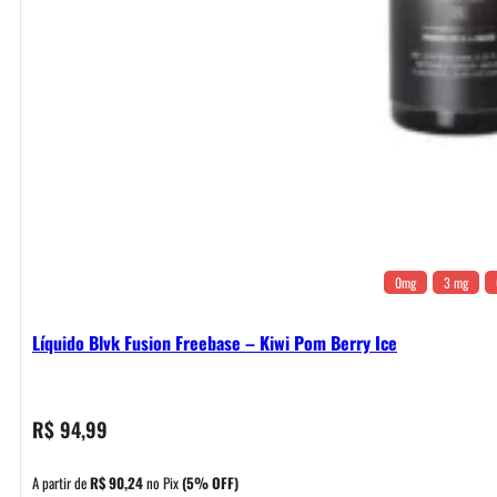
0mg
3 mg
Líquido Blvk Fusion Freebase – Kiwi Pom Berry Ice
R$
94,99
A partir de
R$
90,24
no Pix
(5% OFF)