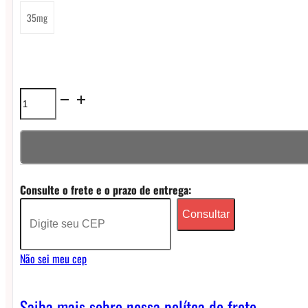
35mg
Líquido
Nasty
Super
Cool
Consulte o frete e o prazo de entrega:
Nicsalt
Consultar
-
Mango
Não sei meu cep
Lassi
quantidade
Saiba mais sobre nossa polítca de frete.