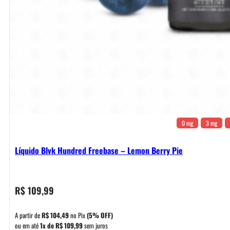
0 mg
3 mg
Líquido Blvk Hundred Freebase – Lemon Berry Pie
R$
109,99
A partir de
R$
104,49
no Pix
(5% OFF)
ou em até
1x de
R$
109,99
sem juros