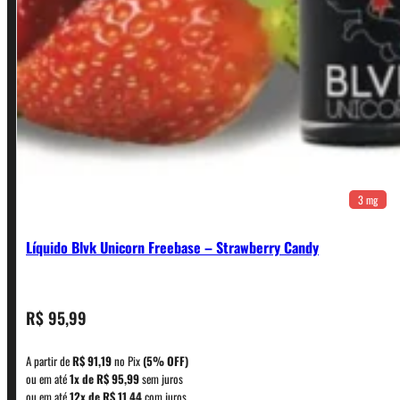
3 mg
Líquido Blvk Unicorn Freebase – Strawberry Candy
CONTATO
R$
95,99
A partir de
R$
91,19
no Pix
(5% OFF)
WhatsApp: (11) 5229-0120
ou em até
1x de
R$
95,99
sem juros
ou em até
12x de
R$
11,44
com juros