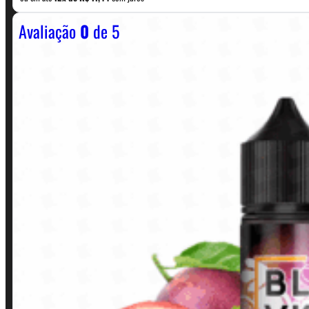
Avaliação
0
de 5
Horário:
Política de Horario e Fretes
LINKS RÁPIDOS
Contato
Minha conta
Finalização de compra
Loja