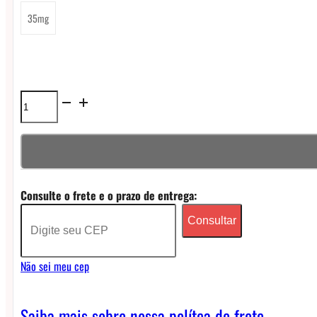
35mg
Líquido
Nasty
Super
Cool
Consulte o frete e o prazo de entrega:
Nicsalt
Consultar
-
Peach
Não sei meu cep
Ice
quantidade
Saiba mais sobre nossa polítca de frete.