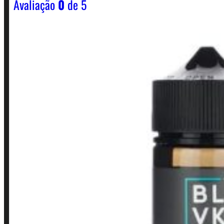
Avaliação
0
de 5
Horário:
Política de Horario e Fretes
LINKS RÁPIDOS
Contato
Minha conta
Finalização de compra
Loja
INSTITUCIONAL