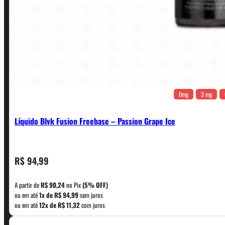
0mg
3 mg
Líquido Blvk Fusion Freebase – Passion Grape Ice
CONTATO
R$
94,99
A partir de
R$
90,24
no Pix
(5% OFF)
WhatsApp: (11) 5229-0120
ou em até
1x de
R$
94,99
sem juros
ou em até
12x de
R$
11,32
com juros