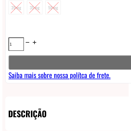
20 mg
35 mg
50 mg
Líquido
Nikbar
NicSalt
-
Saiba mais sobre nossa polítca de frete.
Spearmint
quantidade
DESCRIÇÃO