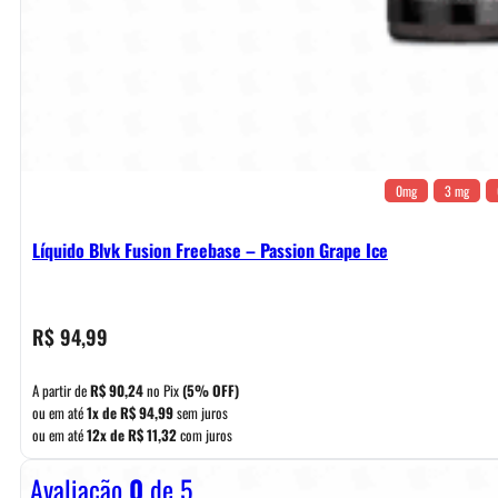
0mg
3 mg
Líquido Blvk Fusion Freebase – Passion Grape Ice
R$
94,99
A partir de
R$
90,24
no Pix
(5% OFF)
ou em até
1x de
R$
94,99
sem juros
ou em até
12x de
R$
11,32
com juros
Avaliação
0
de 5