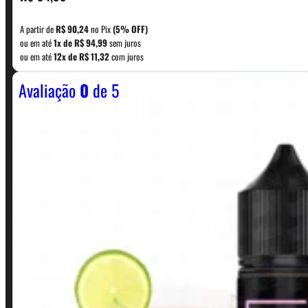
A partir de
R$
90,24
no Pix
(5% OFF)
WhatsApp: (11) 5229-0120
ou em até
1x de
R$
94,99
sem juros
ou em até
12x de
R$
11,32
com juros
Avaliação
0
de 5
Horário:
Política de Horario e Fretes
LINKS RÁPIDOS
Contato
Minha conta
Finalização de compra