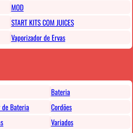
MOD
START KITS COM JUICES
Vaporizador de Ervas
Bateria
 de Bateria
Cordões
as
Variados