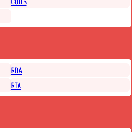
COILS
RDA
RTA