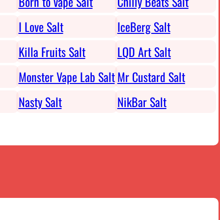
Born to vape Salt
Chilly Beats Salt
I Love Salt
IceBerg Salt
Killa Fruits Salt
LQD Art Salt
Monster Vape Lab Salt
Mr Custard Salt
Nasty Salt
NikBar Salt