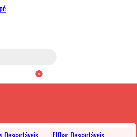
apé
0
ts Descartáveis
Elfbar Descartáveis