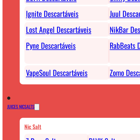
Ignite Descartáveis
Juul Desca
Lost Angel Descartáveis
NikBar Des
Pyne Descartáveis
RabBeats D
VapeSoul Descartáveis
Zomo Desca
JUICES NICSALTS
Nic Salt