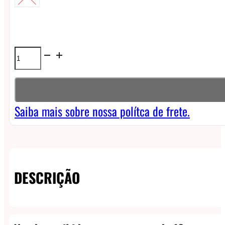
Líquido
Vgod
Iced
Freebase
Saiba mais sobre nossa polítca de frete.
-
Berry
Bomb
DESCRIÇÃO
quantidade