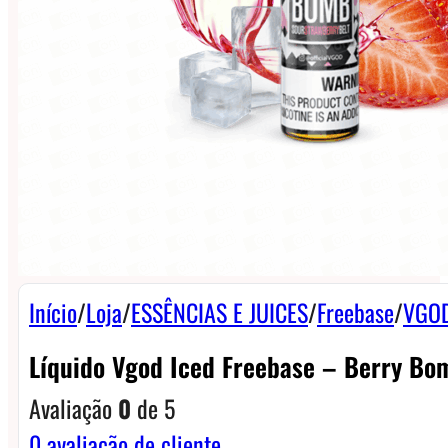
Início
/
Loja
/
ESSÊNCIAS E JUICES
/
Freebase
/
VGOD
Líquido Vgod Iced Freebase – Berry Bo
Avaliação
0
de 5
0
avaliação de cliente