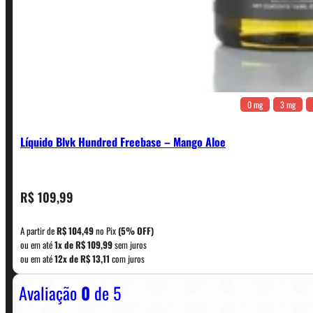
0 mg
3 mg
Líquido Blvk Hundred Freebase – Mango Aloe
CONTATO
R$
109,99
A partir de
R$
104,49
no Pix
(5% OFF)
WhatsApp: (11) 5229-0120
ou em até
1x de
R$
109,99
sem juros
ou em até
12x de
R$
13,11
com juros
Avaliação
0
de 5
Horário:
Política de Horario e Fretes