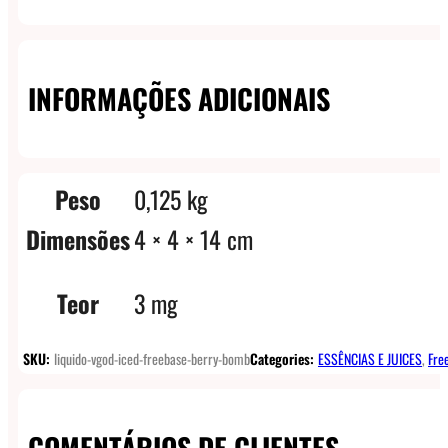
INFORMAÇÕES ADICIONAIS
Peso
0,125 kg
Dimensões
4 × 4 × 14 cm
Teor
3 mg
SKU:
liquido-vgod-iced-freebase-berry-bomb
Categories:
ESSÊNCIAS E JUICES
,
Fre
COMENTÁRIOS DE CLIENTES