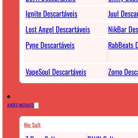
Ignite Descartáveis
Juul Desca
Lost Angel Descartáveis
NikBar Des
Pyne Descartáveis
RabBeats D
VapeSoul Descartáveis
Zomo Desca
JUICES NICSALTS
Nic Salt