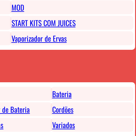
MOD
START KITS COM JUICES
Vaporizador de Ervas
Bateria
 de Bateria
Cordões
as
Variados