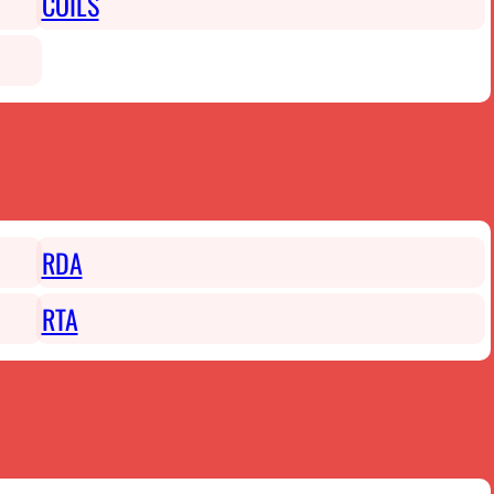
COILS
RDA
RTA