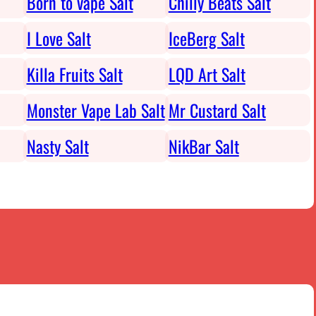
Born to vape Salt
Chilly Beats Salt
I Love Salt
IceBerg Salt
Killa Fruits Salt
LQD Art Salt
Monster Vape Lab Salt
Mr Custard Salt
Nasty Salt
NikBar Salt