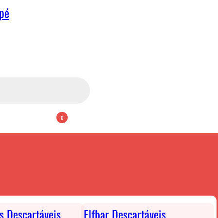
apé
0
ts Descartáveis
Elfbar Descartáveis