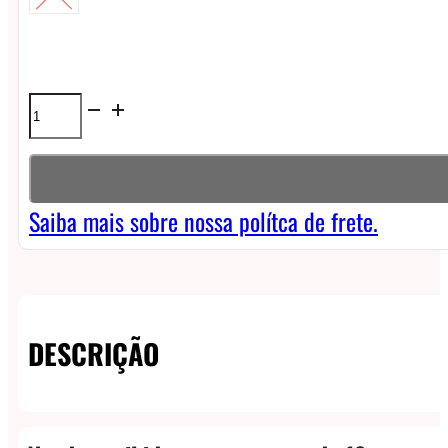
Líquido
Zomo
Drops
Freebase
Saiba mais sobre nossa polítca de frete.
-
Watermelon
Melt
DESCRIÇÃO
quantidade