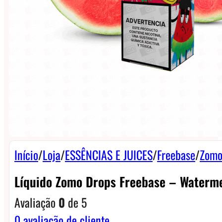
Início
/
Loja
/
ESSÊNCIAS E JUICES
/
Freebase
/
Zomo
Líquido Zomo Drops Freebase – Waterm
Avaliação
0
de 5
0
avaliação de cliente