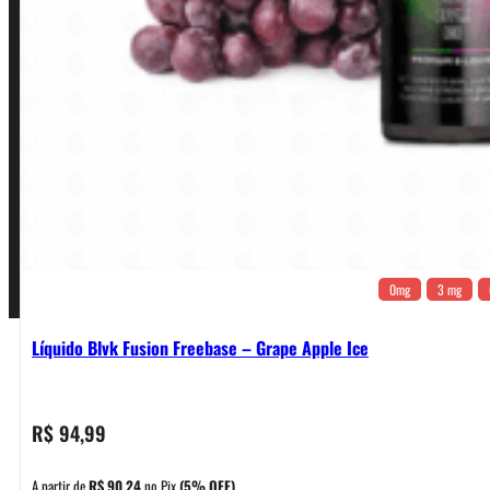
Política de Frete e Pagamento
Política de Garantia, Reembolso e Devolução
Termos de Uso
Pagamentos
0mg
3 mg
Líquido Blvk Fusion Freebase – Grape Apple Ice
R$
94,99
A partir de
R$
90,24
no Pix
(5% OFF)