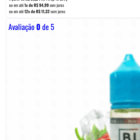
ou em até
1x de
R$
94,99
sem juros
ou em até
12x de
R$
11,32
com juros
Avaliação
0
de 5