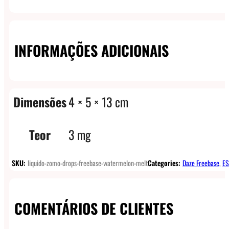
INFORMAÇÕES ADICIONAIS
Dimensões
4 × 5 × 13 cm
Teor
3 mg
SKU:
liquido-zomo-drops-freebase-watermelon-melt
Categories:
Daze Freebase
,
ES
COMENTÁRIOS DE CLIENTES