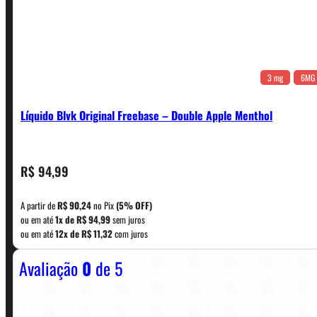
3 mg
6MG
Líquido Blvk Original Freebase – Double Apple Menthol
CONTATO
R$
94,99
A partir de
R$
90,24
no Pix
(5% OFF)
WhatsApp: (11) 5229-0120
ou em até
1x de
R$
94,99
sem juros
ou em até
12x de
R$
11,32
com juros
Avaliação
0
de 5
Horário:
Política de Horario e Fretes