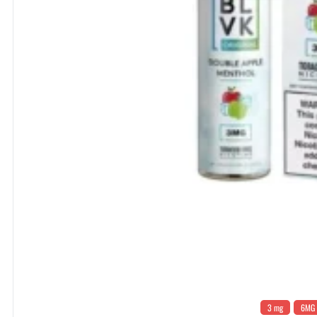
3 mg
6MG