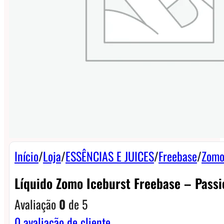
Início
/
Loja
/
ESSÊNCIAS E JUICES
/
Freebase
/
Zomo
Líquido Zomo Iceburst Freebase – Passi
Avaliação
0
de 5
0
avaliação de cliente