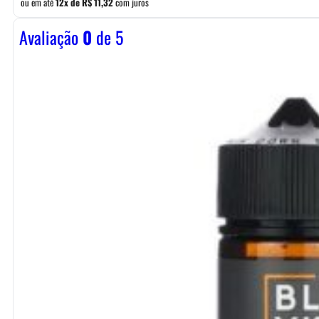
ou em até
12x de
R$
11,32
com juros
Avaliação
0
de 5