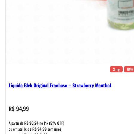
3 mg
6MG
Líquido Blvk Original Freebase – Strawberry Menthol
R$
94,99
A partir de
R$
90,24
no Pix
(5% OFF)
ou em até
1x de
R$
94,99
sem juros