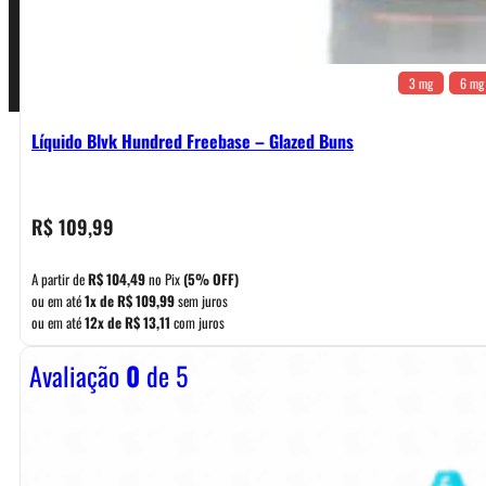
Pagamentos
3 mg
6 mg
Líquido Blvk Hundred Freebase – Glazed Buns
R$
109,99
A partir de
R$
104,49
no Pix
(5% OFF)
ou em até
1x de
R$
109,99
sem juros
ou em até
12x de
R$
13,11
com juros
Avaliação
0
de 5