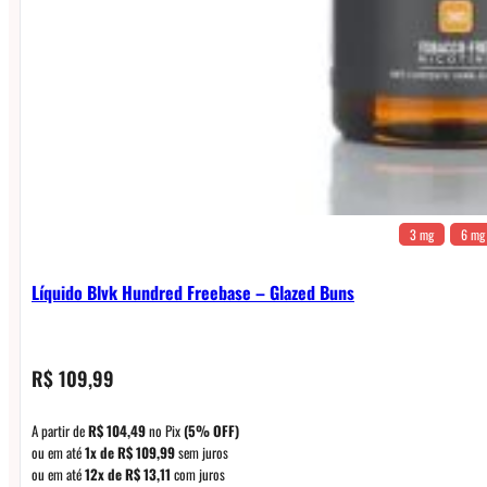
3 mg
6 mg
Líquido Blvk Hundred Freebase – Glazed Buns
R$
109,99
A partir de
R$
104,49
no Pix
(5% OFF)
ou em até
1x de
R$
109,99
sem juros
ou em até
12x de
R$
13,11
com juros