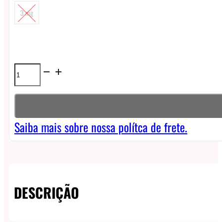
3 mg
Líquido
Zomo
Iceburst
Freebase
Saiba mais sobre nossa polítca de frete.
-
Passion
Mix
DESCRIÇÃO
Ice
quantidade