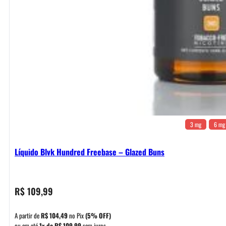
3 mg
6 mg
Líquido Blvk Hundred Freebase – Glazed Buns
R$
109,99
A partir de
R$
104,49
no Pix
(5% OFF)
ou em até
1x de
R$
109,99
sem juros