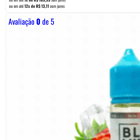
ou em até
12x de
R$
13,11
com juros
Avaliação
0
de 5