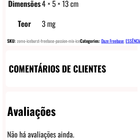
Dimensões
4 × 5 × 13 cm
Teor
3 mg
SKU:
zomo-iceburst-freebase-passion-mix-ice
Categories:
Daze Freebase
,
ESSÊNCI
COMENTÁRIOS DE CLIENTES
Avaliações
Não há avaliações ainda.