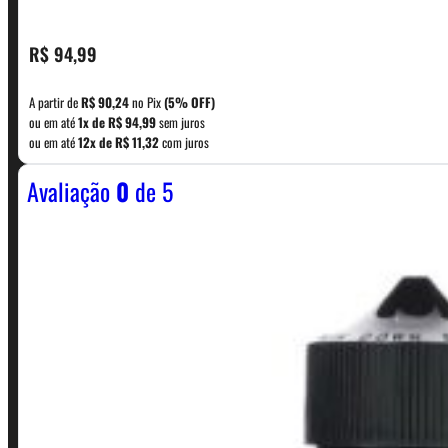
CONTATO
R$
94,99
A partir de
R$
90,24
no Pix
(5% OFF)
WhatsApp: (11) 5229-0120
ou em até
1x de
R$
94,99
sem juros
ou em até
12x de
R$
11,32
com juros
Avaliação
0
de 5
Horário:
Política de Horario e Fretes
LINKS RÁPIDOS
Contato
Minha conta