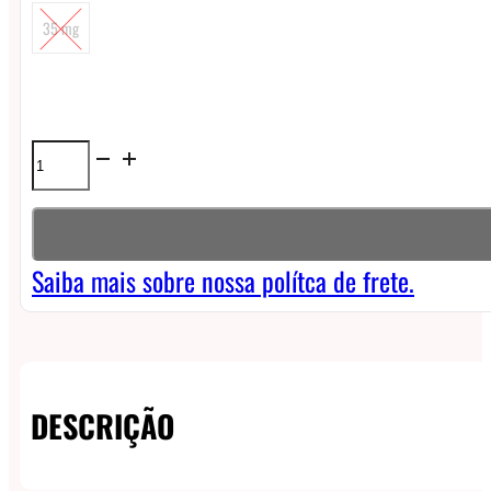
35 mg
Líquido
Zomo
Nasty
Podmate
Saiba mais sobre nossa polítca de frete.
Nicsalt
-
Lemon
DESCRIÇÃO
quantidade