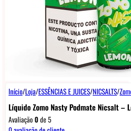
Início
/
Loja
/
ESSÊNCIAS E JUICES
/
NICSALTS
/
Zomo
Líquido Zomo Nasty Podmate Nicsalt – 
Avaliação
0
de 5
0
avaliação de cliente