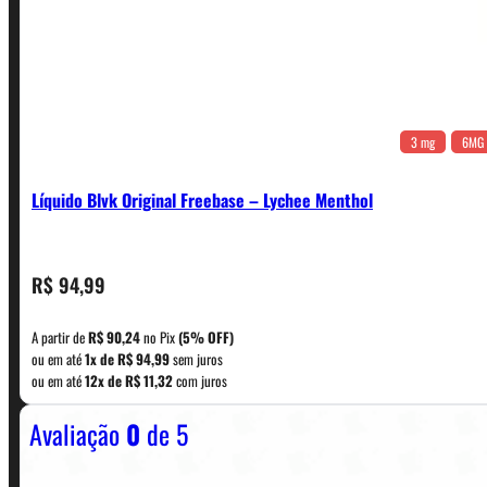
3 mg
6MG
Líquido Blvk Original Freebase – Lychee Menthol
CONTATO
R$
94,99
A partir de
R$
90,24
no Pix
(5% OFF)
WhatsApp: (11) 5229-0120
ou em até
1x de
R$
94,99
sem juros
ou em até
12x de
R$
11,32
com juros
Avaliação
0
de 5
Horário:
Política de Horario e Fretes