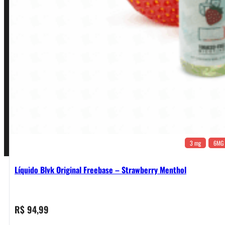
Política de Frete e Pagamento
Política de Garantia, Reembolso e Devolução
Termos de Uso
Pagamentos
3 mg
6MG
Líquido Blvk Original Freebase – Strawberry Menthol
R$
94,99