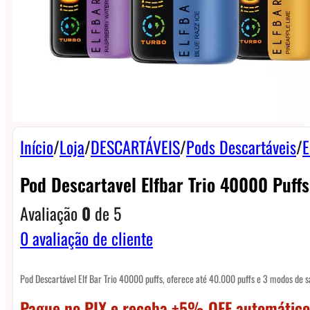
Início
/
Loja
/
DESCARTÁVEIS
/
Pods Descartáveis
/
E
Pod Descartavel Elfbar Trio 40000 Puf
Avaliação
0
de 5
0
avaliação de cliente
Pod Descartável Elf Bar Trio 40000 puffs, oferece até 40.000 puffs e 3 modos de s
Pague no PIX e receba +5% OFF automático