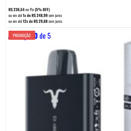
R$
236,54
no Pix
(5% OFF)
ou em até
1x de
R$
248,99
sem juros
ou em até
12x de
R$
29,68
com juros
Avaliação
0
de 5
PROMOÇÃO