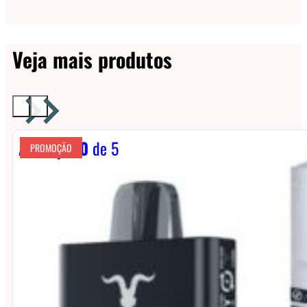
Veja mais produtos
Avaliação
0
de 5
PROMOÇÃO