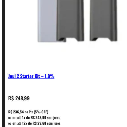
Juul 2 Starter Kit – 1.8%
R$
248,99
CONTATO
R$
236,54
no Pix
(5% OFF)
ou em até
1x de
R$
248,99
sem juros
WhatsApp: (11) 5229-0120
ou em até
12x de
R$
29,68
com juros