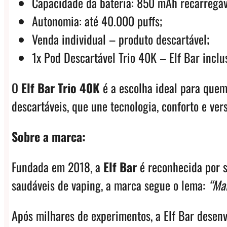
Capacidade da bateria: 850 mAh recarregáv
Autonomia: até 40.000 puffs;
Venda individual – produto descartável;
1x Pod Descartável Trio 40K – Elf Bar inclu
O
Elf Bar Trio 40K
é a escolha ideal para quem
descartáveis, que une tecnologia, conforto e ve
Sobre a marca:
Fundada em 2018, a
Elf Bar
é reconhecida por s
saudáveis de vaping, a marca segue o lema:
“Mai
Após milhares de experimentos, a Elf Bar desen