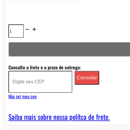
Pod
Descartavel
Elfbar
Trio
Consulte o frete e o prazo de entrega:
40000
Consultar
puffs
-
Não sei meu cep
5%
quantidade
Saiba mais sobre nossa polítca de frete.