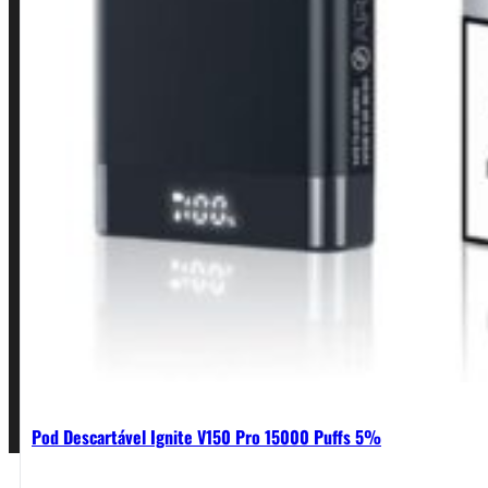
INSTITUCIONAL
Política de Privacidade
Política de Frete e Pagamento
Política de Garantia, Reembolso e Devolução
Termos de Uso
Pagamentos
Pod Descartável Ignite V150 Pro 15000 Puffs 5%