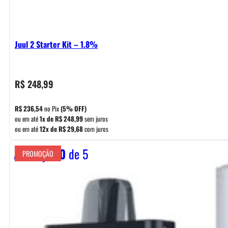
Juul 2 Starter Kit – 1.8%
R$
248,99
R$
236,54
no Pix
(5% OFF)
ou em até
1x de
R$
248,99
sem juros
ou em até
12x de
R$
29,68
com juros
Avaliação
0
de 5
PROMOÇÃO