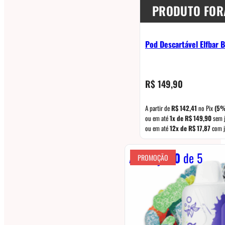
PRODUTO FOR
Pod Descartável Elfbar 
R$
149,90
A partir de
R$
142,41
no Pix
(5%
ou em até
1x de
R$
149,90
sem 
ou em até
12x de
R$
17,87
com j
Avaliação
0
de 5
PROMOÇÃO