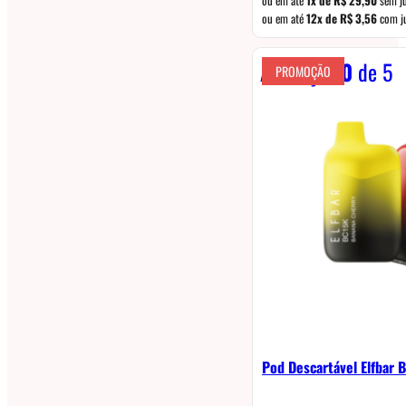
era:
ou em até
12x de
R$
3,56
com j
R$ 79,90.
Avaliação
0
de 5
PROMOÇÃO
Pod Descartável Elfbar 