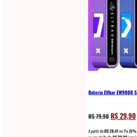
Bateria Elfbar EW9000 
O
R$
29,90
R$
79,90
preço
original
A partir de
R$
28,41
no Pix
(5% 
ou em até
1x de
R$
29,90
sem j