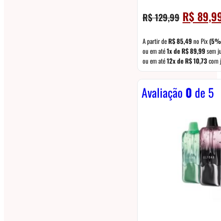
O
R$
89,9
R$
129,99
preço
original
A partir de
R$
85,49
no Pix
(5%
era:
ou em até
1x de
R$
89,99
sem j
ou em até
12x de
R$
10,73
com j
R$ 129,99.
Avaliação
0
de 5