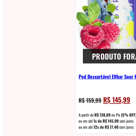
PRODUTO FOR
Pod Descartável Elfbar Sour
O
O
R$
145,99
R$
159,99
preço
pr
original
at
A partir de
R$
138,69
no Pix
(5% OFF
era:
é:
ou em até
1x de
R$
145,99
sem juros
ou em até
12x de
R$
17,40
com juros
R$ 159,99.
R$