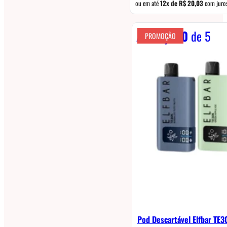
ou em até
12x de
R$
20,03
com juro
Avaliação
0
de 5
PROMOÇÃO
Pod Descartável Elfbar TE