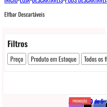
Elfbar Descartáveis
Filtros
Preço
Produto em Estoque
Todos os f
Avaliação
0
de 5
PROMOÇÃO