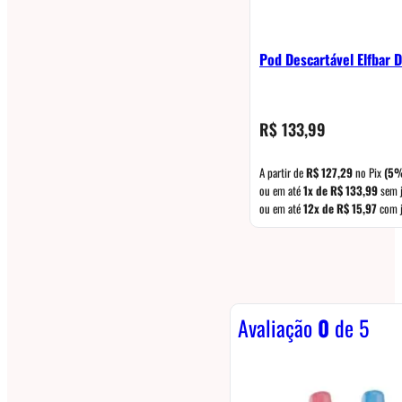
Pod Descartável Elfbar 
R$
133,99
A partir de
R$
127,29
no Pix
(5%
ou em até
1x de
R$
133,99
sem 
ou em até
12x de
R$
15,97
com j
Avaliação
0
de 5