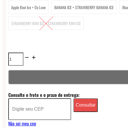
Apple Kiwi Ice + Ox Love
BANANA ICE + STRAWBERRY BANANA ICE
Blu
STRAWBERRY KIWI ICE + STRAWBERRY KIWI ICE
Pod
Descartável
Oxbar
Svopp
Consulte o frete e o prazo de entrega:
G64K
Consultar
64000
puffs
Não sei meu cep