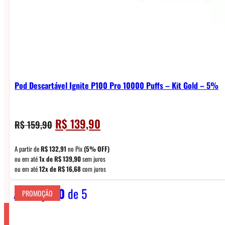
Pod Descartável Ignite P100 Pro 10000 Puffs – Kit Gold – 5%
O
O
R$
139,90
R$
159,90
preço
preço
original
atual
A partir de
R$
132,91
no Pix
(5% OFF)
era:
é:
ou em até
1x de
R$
139,90
sem juros
ou em até
12x de
R$
16,68
com juros
R$ 159,90.
R$ 139,90.
Avaliação
0
de 5
PROMOÇÃO