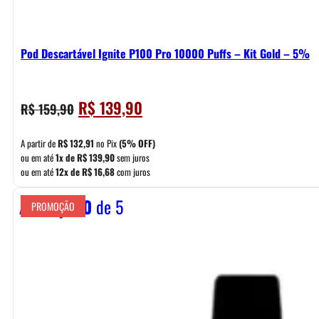
Pod Descartável Ignite P100 Pro 10000 Puffs – Kit Gold – 5%
O
O
R$
139,90
R$
159,90
preço
preço
original
atual
A partir de
R$
132,91
no Pix
(5% OFF)
era:
é:
ou em até
1x de
R$
139,90
sem juros
ou em até
12x de
R$
16,68
com juros
R$ 159,90.
R$ 139,90.
Avaliação
0
de 5
PROMOÇÃO