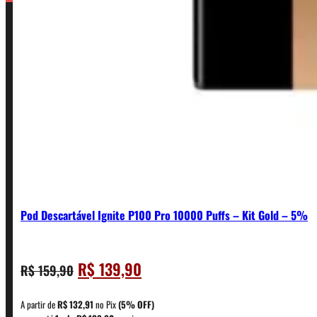
Pod Descartável Ignite P100 Pro 10000 Puffs – Kit Gold – 5%
O
O
R$
139,90
R$
159,90
CONTATO
preço
preço
original
atual
A partir de
R$
132,91
no Pix
(5% OFF)