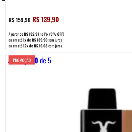
O
O
R$
139,90
R$
159,90
preço
preço
original
atual
A partir de
R$
132,91
no Pix
(5% OFF)
era:
é:
ou em até
1x de
R$
139,90
sem juros
ou em até
12x de
R$
16,68
com juros
R$ 159,90.
R$ 139,90.
Avaliação
0
de 5
PROMOÇÃO