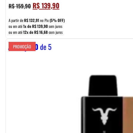
O
O
R$
139,90
R$
159,90
preço
preço
original
atual
A partir de
R$
132,91
no Pix
(5% OFF)
era:
é:
ou em até
1x de
R$
139,90
sem juros
ou em até
12x de
R$
16,68
com juros
R$ 159,90.
R$ 139,90.
Avaliação
0
de 5
PROMOÇÃO