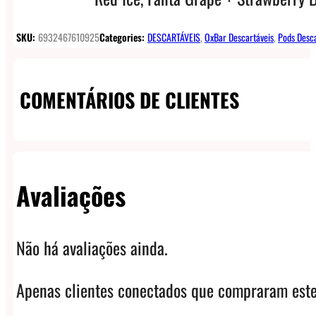
SKU:
6932467610925
Categories:
DESCARTÁVEIS
,
OxBar Descartáveis
,
Pods Desca
COMENTÁRIOS DE CLIENTES
Avaliações
Não há avaliações ainda.
Apenas clientes conectados que compraram este