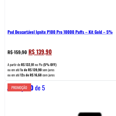
Pod Descartável Ignite P100 Pro 10000 Puffs – Kit Gold – 5%
O
O
R$
139,90
R$
159,90
preço
preço
original
atual
A partir de
R$
132,91
no Pix
(5% OFF)
era:
é:
ou em até
1x de
R$
139,90
sem juros
ou em até
12x de
R$
16,68
com juros
R$ 159,90.
R$ 139,90.
Avaliação
0
de 5
PROMOÇÃO