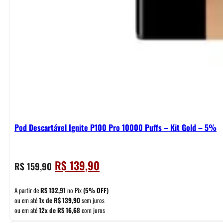
Pod Descartável Ignite P100 Pro 10000 Puffs – Kit Gold – 5%
O
O
R$
139,90
R$
159,90
preço
preço
original
atual
A partir de
R$
132,91
no Pix
(5% OFF)
era:
é:
ou em até
1x de
R$
139,90
sem juros
ou em até
12x de
R$
16,68
com juros
R$ 159,90.
R$ 139,90.