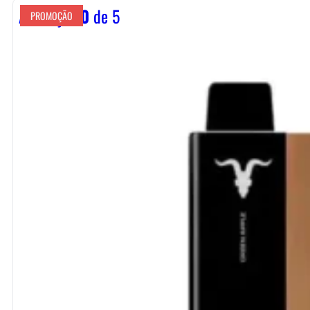
Avaliação
0
de 5
PROMOÇÃO