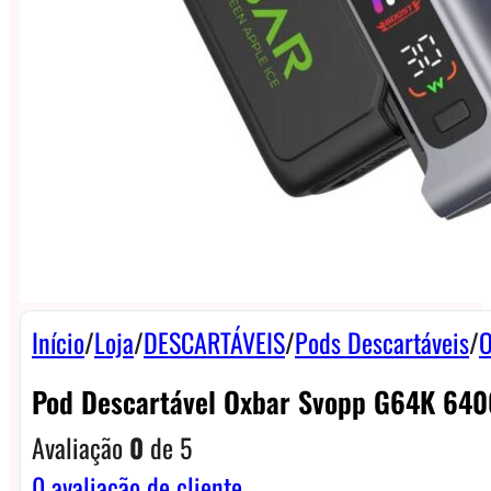
Início
/
Loja
/
DESCARTÁVEIS
/
Pods Descartáveis
/
O
Pod Descartável Oxbar Svopp G64K 64
Avaliação
0
de 5
0
avaliação de cliente