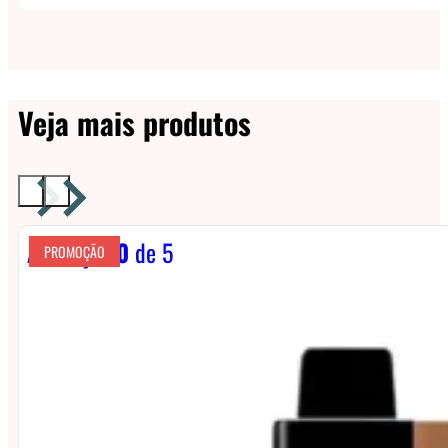
Veja mais produtos
Avaliação
0
de 5
PROMOÇÃO