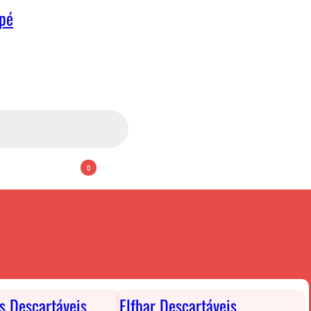
apé
0
ts Descartáveis
Elfbar Descartáveis