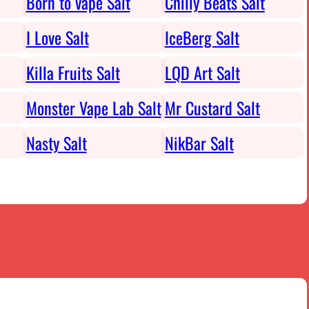
Born to vape Salt
Chilly Beats Salt
I Love Salt
IceBerg Salt
Killa Fruits Salt
LQD Art Salt
Monster Vape Lab Salt
Mr Custard Salt
Nasty Salt
NikBar Salt