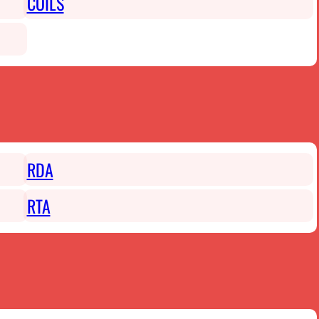
COILS
RDA
RTA