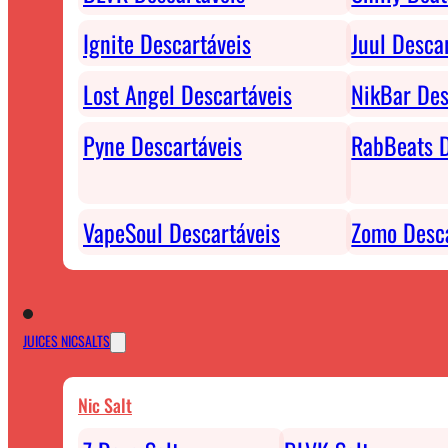
Ignite Descartáveis
Juul Desca
Lost Angel Descartáveis
NikBar Des
Pyne Descartáveis
RabBeats D
VapeSoul Descartáveis
Zomo Desca
JUICES NICSALTS
Nic Salt