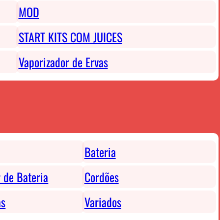
MOD
START KITS COM JUICES
Vaporizador de Ervas
Bateria
 de Bateria
Cordões
as
Variados