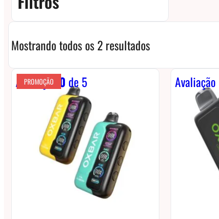
Filtros
Mostrando todos os 2 resultados
Avaliação
0
de 5
Avaliação
PROMOÇÃO