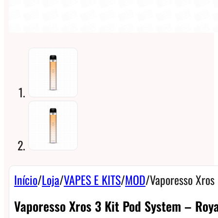
Início
/
Loja
/
VAPES E KITS
/
MOD
/
Vaporesso Xros 
Vaporesso Xros 3 Kit Pod System – Roya