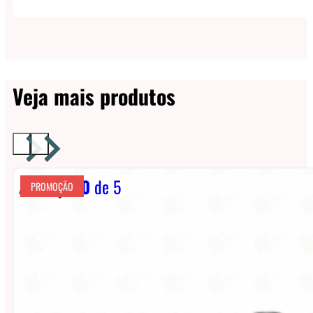
Veja mais produtos
Avaliação
0
de 5
PROMOÇÃO