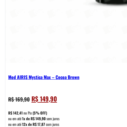
Mod AIRIS Mystica Max – Cocoa Brown
O
O
R$
149,90
R$
169,90
preço
preço
original
atual
R$
142,41
no Pix
(5% OFF)
era:
é:
ou em até
1x de
R$
149,90
sem juros
ou em até
12x de
R$
17,87
com juros
R$ 169,90.
R$ 149,90.