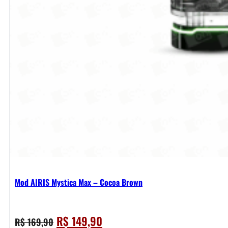
Mod AIRIS Mystica Max – Cocoa Brown
O
O
R$
149,90
R$
169,90