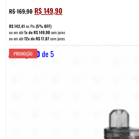
O
O
R$
149,90
R$
169,90
preço
preço
original
atual
R$
142,41
no Pix
(5% OFF)
era:
é:
ou em até
1x de
R$
149,90
sem juros
ou em até
12x de
R$
17,87
com juros
R$ 169,90.
R$ 149,90.
Avaliação
0
de 5
PROMOÇÃO