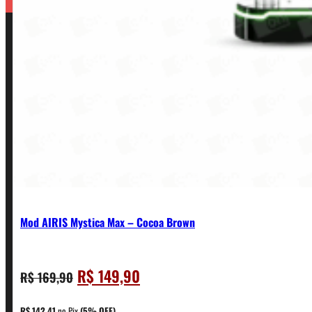
Mod AIRIS Mystica Max – Cocoa Brown
O
O
R$
149,90
R$
169,90
CONTATO
preço
preço
original
atual
R$
142,41
no Pix
(5% OFF)