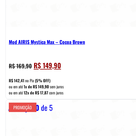
Mod AIRIS Mystica Max – Cocoa Brown
O
O
R$
149,90
R$
169,90
preço
preço
original
atual
R$
142,41
no Pix
(5% OFF)
era:
é:
ou em até
1x de
R$
149,90
sem juros
ou em até
12x de
R$
17,87
com juros
R$ 169,90.
R$ 149,90.
Avaliação
0
de 5
PROMOÇÃO