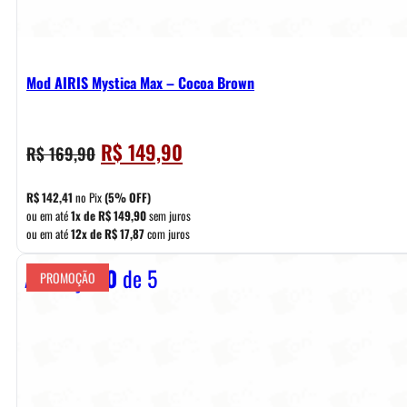
Mod AIRIS Mystica Max – Cocoa Brown
O
O
R$
149,90
R$
169,90
preço
preço
original
atual
R$
142,41
no Pix
(5% OFF)
era:
é:
ou em até
1x de
R$
149,90
sem juros
ou em até
12x de
R$
17,87
com juros
R$ 169,90.
R$ 149,90.
Avaliação
0
de 5
PROMOÇÃO