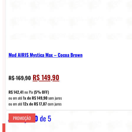
Mod AIRIS Mystica Max – Cocoa Brown
O
O
R$
149,90
R$
169,90
preço
preço
original
atual
R$
142,41
no Pix
(5% OFF)
era:
é:
ou em até
1x de
R$
149,90
sem juros
ou em até
12x de
R$
17,87
com juros
R$ 169,90.
R$ 149,90.
Avaliação
0
de 5
PROMOÇÃO