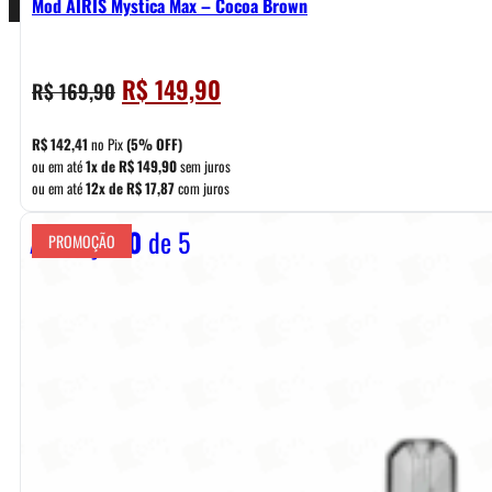
Mod AIRIS Mystica Max – Cocoa Brown
O
O
R$
149,90
R$
169,90
preço
preço
original
atual
R$
142,41
no Pix
(5% OFF)
era:
é:
ou em até
1x de
R$
149,90
sem juros
ou em até
12x de
R$
17,87
com juros
R$ 169,90.
R$ 149,90.
Avaliação
0
de 5
PROMOÇÃO