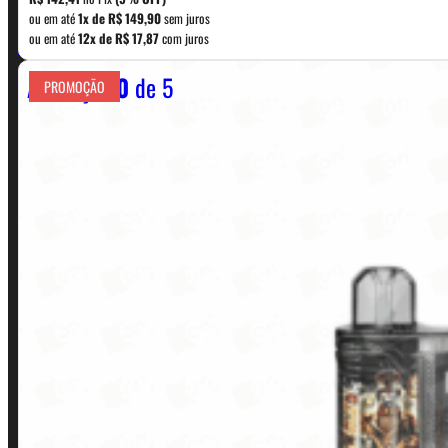
era:
é:
ou em até
1x de
R$
149,90
sem juros
WhatsApp: (11) 5229-0120
ou em até
12x de
R$
17,87
com juros
R$ 169,90.
R$ 149,90.
Avaliação
0
de 5
PROMOÇÃO
Horário:
Política de Horario e Fretes
LINKS RÁPIDOS
Contato
Minha conta
Finalização de compra
Loja