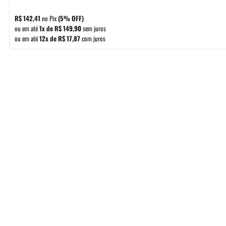
preço
preço
original
atual
R$
142,41
no Pix
(5% OFF)
era:
é:
ou em até
1x de
R$
149,90
sem juros
ou em até
12x de
R$
17,87
com juros
R$ 169,90.
R$ 149,90.