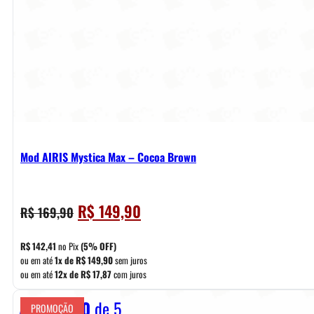
Mod AIRIS Mystica Max – Cocoa Brown
O
O
R$
149,90
R$
169,90
preço
preço
original
atual
R$
142,41
no Pix
(5% OFF)
era:
é:
ou em até
1x de
R$
149,90
sem juros
ou em até
12x de
R$
17,87
com juros
R$ 169,90.
R$ 149,90.
Avaliação
0
de 5
PROMOÇÃO