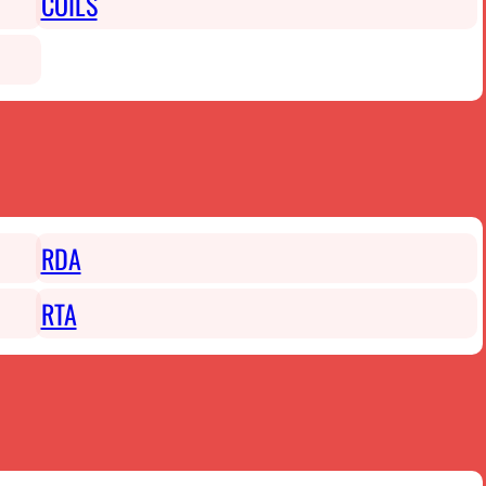
COILS
RDA
RTA