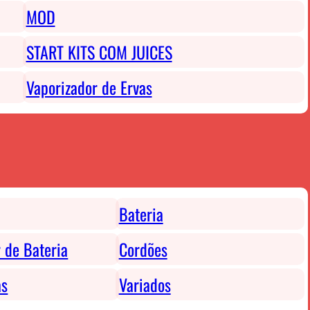
MOD
START KITS COM JUICES
Vaporizador de Ervas
Bateria
 de Bateria
Cordões
as
Variados