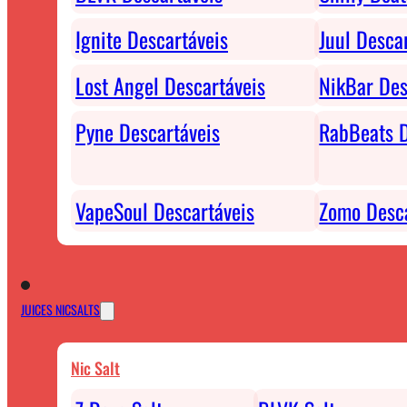
Ignite Descartáveis
Juul Desca
Lost Angel Descartáveis
NikBar Des
Pyne Descartáveis
RabBeats D
VapeSoul Descartáveis
Zomo Desca
JUICES NICSALTS
Nic Salt