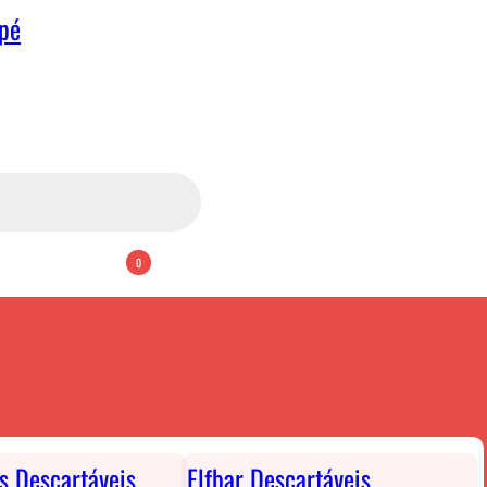
apé
0
ts Descartáveis
Elfbar Descartáveis