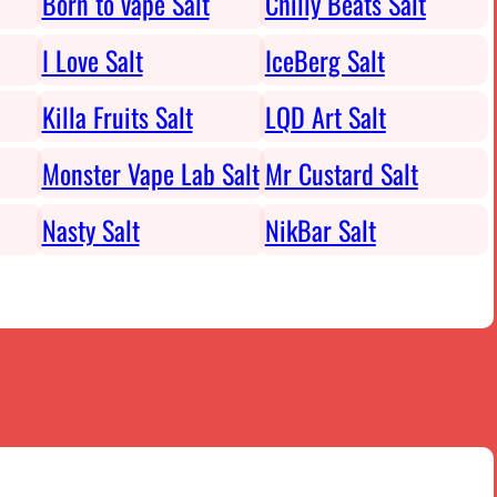
Born to vape Salt
Chilly Beats Salt
I Love Salt
IceBerg Salt
Killa Fruits Salt
LQD Art Salt
Monster Vape Lab Salt
Mr Custard Salt
Nasty Salt
NikBar Salt