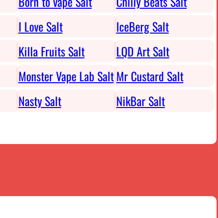
Born to vape Salt
Chilly Beats Salt
I Love Salt
IceBerg Salt
Killa Fruits Salt
LQD Art Salt
Monster Vape Lab Salt
Mr Custard Salt
Nasty Salt
NikBar Salt