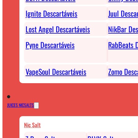
Ignite Descartáveis
Juul Desca
Lost Angel Descartáveis
NikBar Des
Pyne Descartáveis
RabBeats D
VapeSoul Descartáveis
Zomo Desca
JUICES NICSALTS
Nic Salt