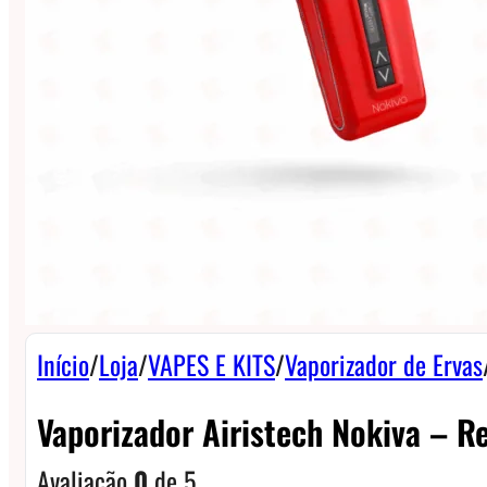
Início
/
Loja
/
VAPES E KITS
/
Vaporizador de Ervas
Vaporizador Airistech Nokiva – R
Avaliação
0
de 5