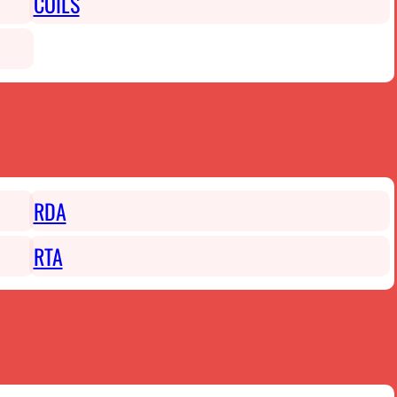
COILS
RDA
RTA