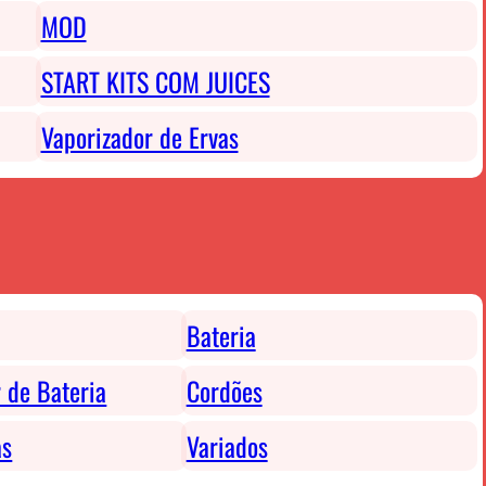
MOD
START KITS COM JUICES
Vaporizador de Ervas
Bateria
 de Bateria
Cordões
as
Variados