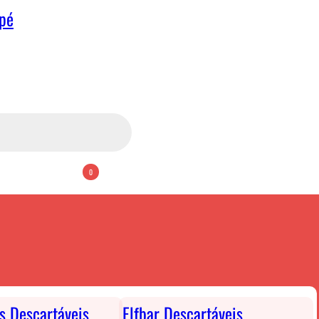
apé
0
ts Descartáveis
Elfbar Descartáveis