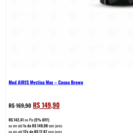
Mod AIRIS Mystica Max – Cocoa Brown
O
O
R$
149,90
R$
169,90
preço
preço
original
atual
R$
142,41
no Pix
(5% OFF)
era:
é:
ou em até
1x de
R$
149,90
sem juros
ou em até
12x de
R$
17,87
com juros