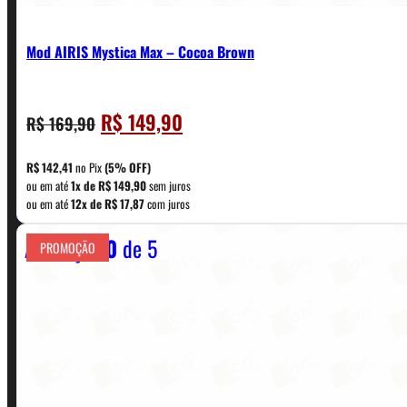
Mod AIRIS Mystica Max – Cocoa Brown
O
O
R$
149,90
R$
169,90
CONTATO
preço
preço
original
atual
R$
142,41
no Pix
(5% OFF)
era:
é:
ou em até
1x de
R$
149,90
sem juros
WhatsApp: (11) 5229-0120
ou em até
12x de
R$
17,87
com juros
R$ 169,90.
R$ 149,90.
Avaliação
0
de 5
PROMOÇÃO
Horário:
Política de Horario e Fretes
LINKS RÁPIDOS