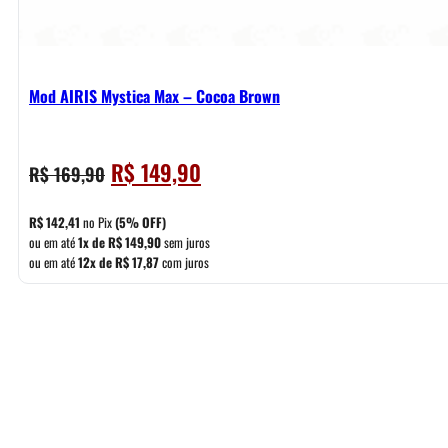
Mod AIRIS Mystica Max – Cocoa Brown
O
O
R$
149,90
R$
169,90
preço
preço
original
atual
R$
142,41
no Pix
(5% OFF)
era:
é:
ou em até
1x de
R$
149,90
sem juros
ou em até
12x de
R$
17,87
com juros
R$ 169,90.
R$ 149,90.