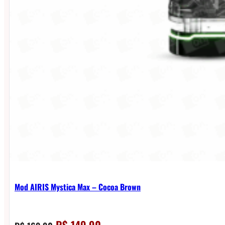
Mod AIRIS Mystica Max – Cocoa Brown
O
O
R$
149,90