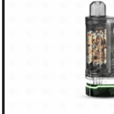
Contato
Minha conta
Finalização de compra
Loja
INSTITUCIONAL
Política de Privacidade
Política de Frete e Pagamento
Política de Garantia, Reembolso e Devolução