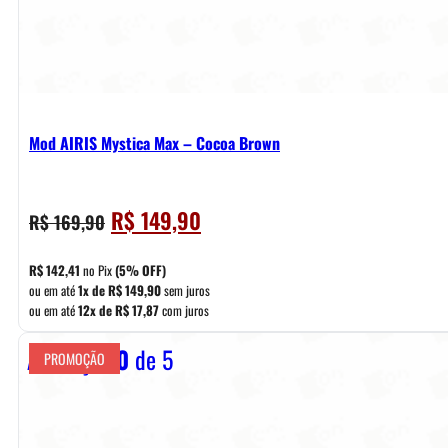
Mod AIRIS Mystica Max – Cocoa Brown
O
O
R$
149,90
R$
169,90
preço
preço
original
atual
R$
142,41
no Pix
(5% OFF)
era:
é:
ou em até
1x de
R$
149,90
sem juros
ou em até
12x de
R$
17,87
com juros
R$ 169,90.
R$ 149,90.
Avaliação
0
de 5
PROMOÇÃO