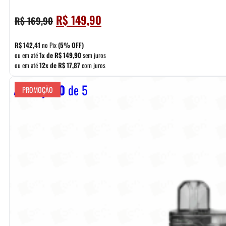
O
O
R$
149,90
R$
169,90
preço
preço
original
atual
R$
142,41
no Pix
(5% OFF)
era:
é:
ou em até
1x de
R$
149,90
sem juros
ou em até
12x de
R$
17,87
com juros
R$ 169,90.
R$ 149,90.
Avaliação
0
de 5
PROMOÇÃO