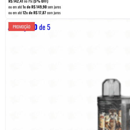
R$
142,41
no Pix
(5% OFF)
era:
é:
ou em até
1x de
R$
149,90
sem juros
ou em até
12x de
R$
17,87
com juros
R$ 169,90.
R$ 149,90.
Avaliação
0
de 5
PROMOÇÃO