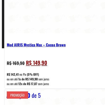
Termos de Uso
Pagamentos
Mod AIRIS Mystica Max – Cocoa Brown
O
O
R$
149,90
R$
169,90
preço
preço
original
atual
R$
142,41
no Pix
(5% OFF)
era:
é:
ou em até
1x de
R$
149,90
sem juros
ou em até
12x de
R$
17,87
com juros
R$ 169,90.
R$ 149,90.
Avaliação
0
de 5
PROMOÇÃO