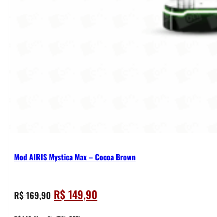
Mod AIRIS Mystica Max – Cocoa Brown
O
O
R$
149,90
R$
169,90
preço
preço
original
atual