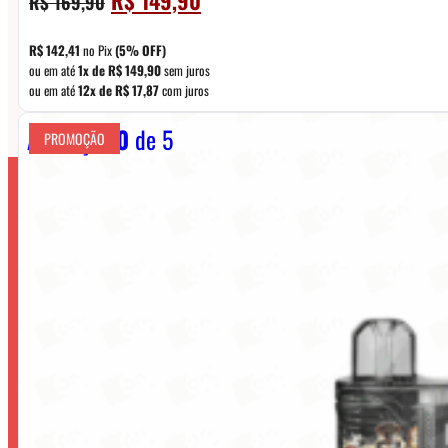
R$
169,90
preço
preço
original
atual
R$
142,41
no Pix
(5% OFF)
era:
é:
ou em até
1x de
R$
149,90
sem juros
ou em até
12x de
R$
17,87
com juros
R$ 169,90.
R$ 149,90.
Avaliação
0
de 5
PROMOÇÃO