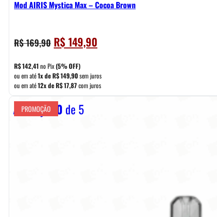
Mod AIRIS Mystica Max – Cocoa Brown
O
O
R$
149,90
R$
169,90
preço
preço
original
atual
R$
142,41
no Pix
(5% OFF)
era:
é:
ou em até
1x de
R$
149,90
sem juros
ou em até
12x de
R$
17,87
com juros
R$ 169,90.
R$ 149,90.
Avaliação
0
de 5
PROMOÇÃO