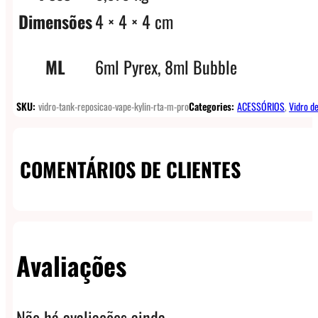
Dimensões
4 × 4 × 4 cm
ML
6ml Pyrex, 8ml Bubble
SKU:
vidro-tank-reposicao-vape-kylin-rta-m-pro
Categories:
ACESSÓRIOS
,
Vidro d
COMENTÁRIOS DE CLIENTES
Avaliações
Não há avaliações ainda.