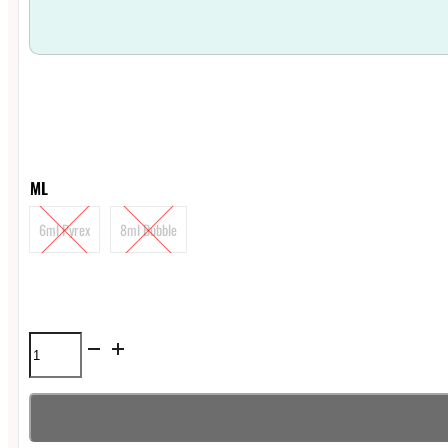
ML
6ml Pyrex
8ml Bubble
Vidro
Tank
Reposição