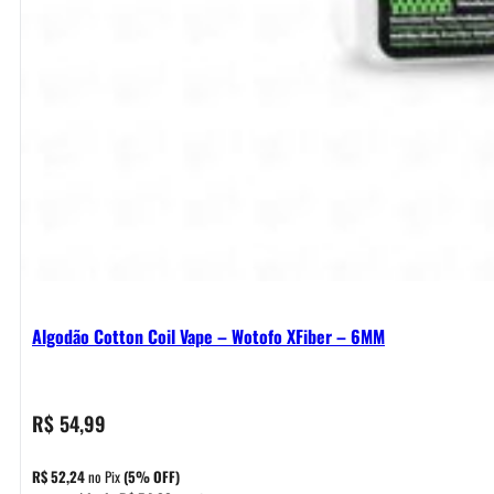
Algodão Cotton Coil Vape – Wotofo XFiber – 6MM
R$
54,99
R$
52,24
no Pix
(5% OFF)