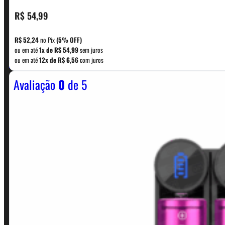
R$
54,99
CONTATO
R$
52,24
no Pix
(5% OFF)
ou em até
1x de
R$
54,99
sem juros
WhatsApp: (11) 5229-0120
ou em até
12x de
R$
6,56
com juros
Avaliação
0
de 5
Horário:
Política de Horario e Fretes
LINKS RÁPIDOS
Contato
Minha conta