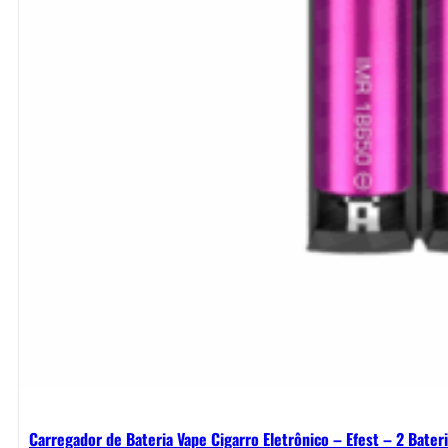
Carregador de Bateria Vape Cigarro Eletrônico – Efest – 2 Bater