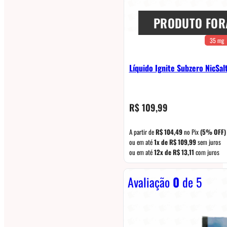
PRODUTO FOR
35 mg
Líquido Ignite Subzero NicSa
R$
109,99
A partir de
R$
104,49
no Pix
(5% OFF)
ou em até
1x de
R$
109,99
sem juros
ou em até
12x de
R$
13,11
com juros
Avaliação
0
de 5