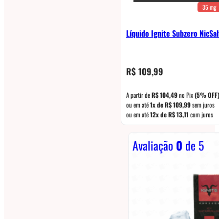
35 mg
Líquido Ignite Subzero NicSa
R$
109,99
A partir de
R$
104,49
no Pix
(5% OFF
ou em até
1x de
R$
109,99
sem juros
ou em até
12x de
R$
13,11
com juros
Avaliação
0
de 5