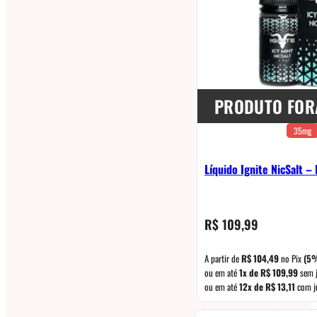
PRODUTO FOR
35mg
Líquido Ignite NicSalt – 
R$
109,99
A partir de
R$
104,49
no Pix
(5
ou em até
1x de
R$
109,99
sem 
ou em até
12x de
R$
13,11
com j