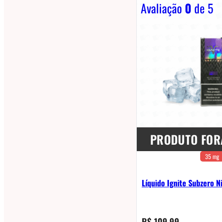
Avaliação
0
de 5
PRODUTO FOR
35 mg
Líquido Ignite Subzero N
R$
109,99