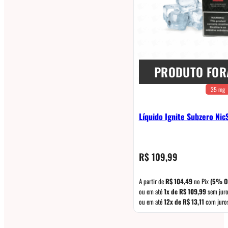
PRODUTO FOR
35 mg
Líquido Ignite Subzero Nic
R$
109,99
A partir de
R$
104,49
no Pix
(5% O
ou em até
1x de
R$
109,99
sem jur
ou em até
12x de
R$
13,11
com juro