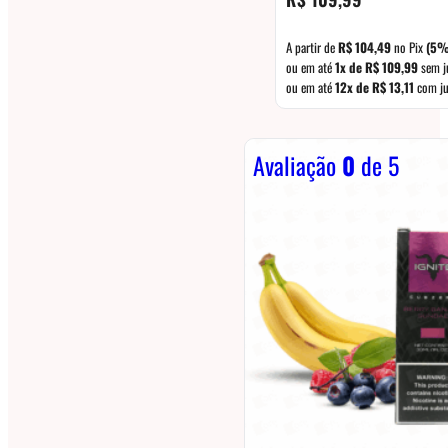
A partir de
R$
104,49
no Pix
(5%
ou em até
1x de
R$
109,99
sem j
ou em até
12x de
R$
13,11
com ju
Avaliação
0
de 5