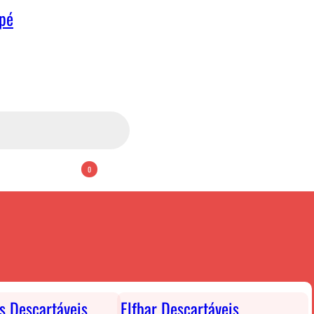
apé
0
ts Descartáveis
Elfbar Descartáveis