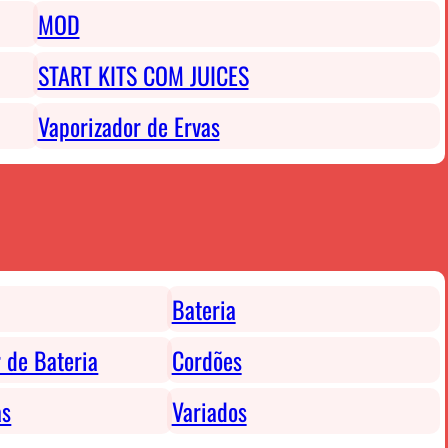
MOD
START KITS COM JUICES
Vaporizador de Ervas
Bateria
 de Bateria
Cordões
as
Variados