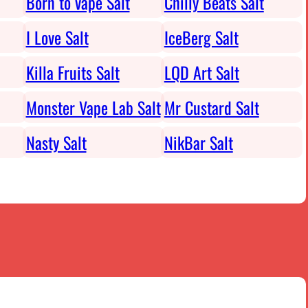
Born to vape Salt
Chilly Beats Salt
I Love Salt
IceBerg Salt
Killa Fruits Salt
LQD Art Salt
Monster Vape Lab Salt
Mr Custard Salt
Nasty Salt
NikBar Salt