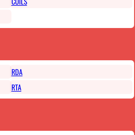
COILS
RDA
RTA