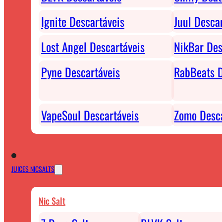
Ignite Descartáveis
Juul Desca
Lost Angel Descartáveis
NikBar Des
Pyne Descartáveis
RabBeats D
VapeSoul Descartáveis
Zomo Desca
JUICES NICSALTS
Nic Salt