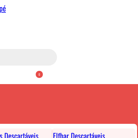
apé
0
ts Descartáveis
Elfbar Descartáveis