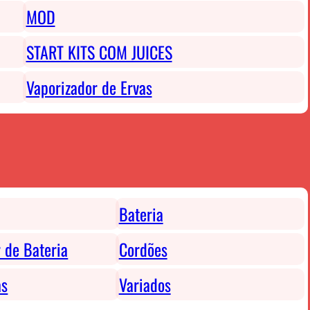
MOD
START KITS COM JUICES
Vaporizador de Ervas
Bateria
 de Bateria
Cordões
as
Variados