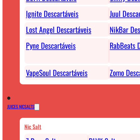
Ignite Descartáveis
Juul Desca
Lost Angel Descartáveis
NikBar Des
Pyne Descartáveis
RabBeats D
VapeSoul Descartáveis
Zomo Desca
JUICES NICSALTS
Nic Salt