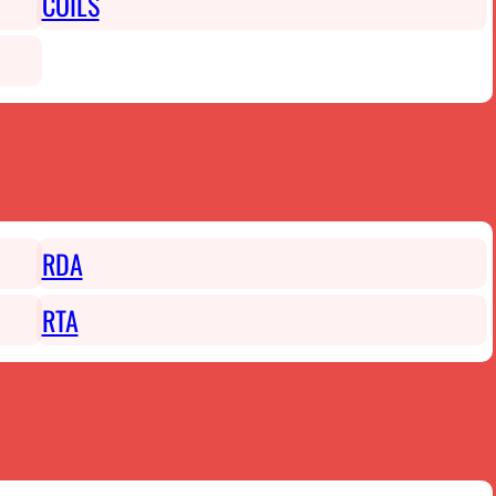
COILS
RDA
RTA