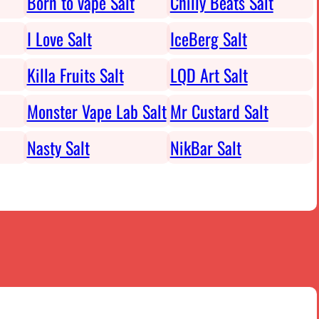
Born to vape Salt
Chilly Beats Salt
I Love Salt
IceBerg Salt
Killa Fruits Salt
LQD Art Salt
Monster Vape Lab Salt
Mr Custard Salt
Nasty Salt
NikBar Salt