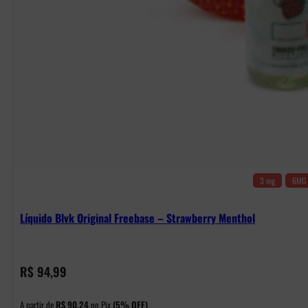
3 mg
6MG
Líquido Blvk Original Freebase – Strawberry Menthol
R$
94,99
A partir de
R$
90,24
no Pix
(5% OFF)