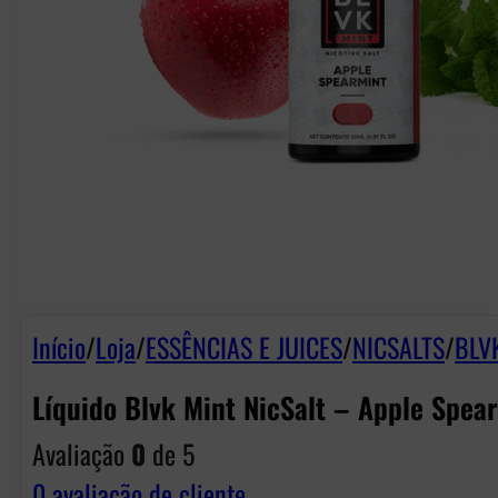
Início
/
Loja
/
ESSÊNCIAS E JUICES
/
NICSALTS
/
BLVK
Líquido Blvk Mint NicSalt – Apple Spea
Avaliação
0
de 5
0
avaliação de cliente