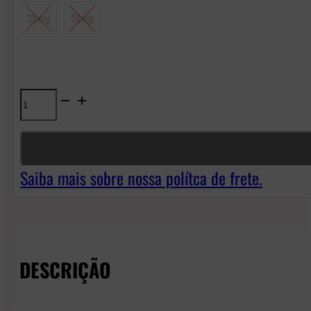
35 mg
50 mg
Líquido
Blvk
Mint
NicSalt
Saiba mais sobre nossa polítca de frete.
-
Apple
Spearmint
DESCRIÇÃO
quantidade