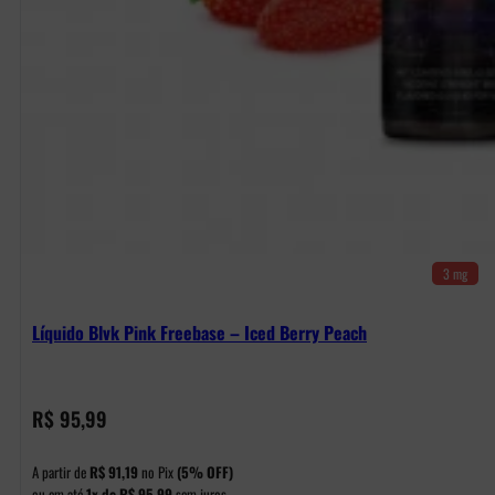
3 mg
Líquido Blvk Pink Freebase – Iced Berry Peach
R$
95,99
A partir de
R$
91,19
no Pix
(5% OFF)
ou em até
1x de
R$
95,99
sem juros