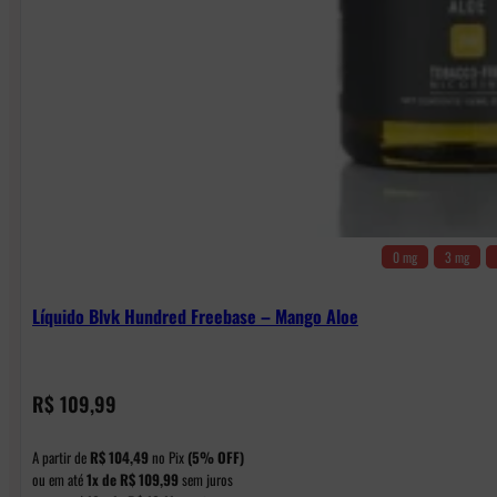
0 mg
3 mg
Líquido Blvk Hundred Freebase – Mango Aloe
R$
109,99
A partir de
R$
104,49
no Pix
(5% OFF)
ou em até
1x de
R$
109,99
sem juros