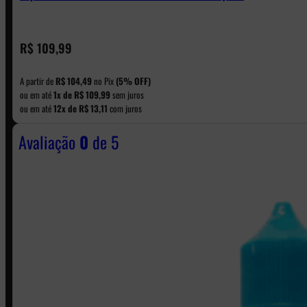
CONTATO
R$
109,99
A partir de
R$
104,49
no Pix
(5% OFF)
WhatsApp: (11) 5229-0120
ou em até
1x de
R$
109,99
sem juros
ou em até
12x de
R$
13,11
com juros
Avaliação
0
de 5
Horário:
Política de Horario e Fretes
LINKS RÁPIDOS
Contato