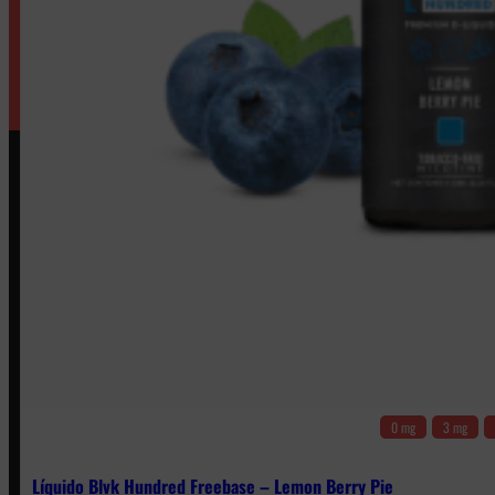
0 mg
3 mg
Líquido Blvk Hundred Freebase – Lemon Berry Pie