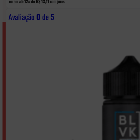
ou em até
12x de
R$
13,11
com juros
Avaliação
0
de 5