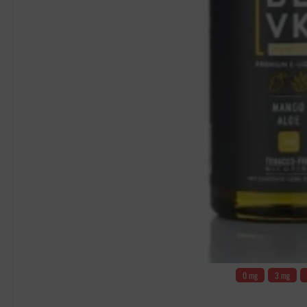
0 mg
3 mg