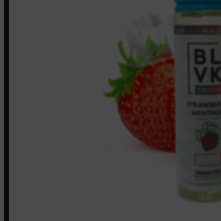
Minha conta
Finalização de compra
Loja
INSTITUCIONAL
Política de Privacidade
Política de Frete e Pagamento
Política de Garantia, Reembolso e Devolução
Termos de Uso