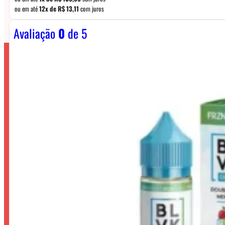
ou em até
12x de
R$
13,11
com juros
Avaliação
0
de 5