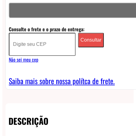
Born
to
Vape
Consulte o frete e o prazo de entrega:
NicSalt
Consultar
-
Dragon
Não sei meu cep
Fruit
Watermelon
Saiba mais sobre nossa polítca de frete.
quantidade
DESCRIÇÃO