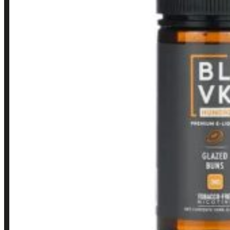
Minha conta
Finalização de compra
Loja
INSTITUCIONAL
Política de Privacidade
Política de Frete e Pagamento
Política de Garantia, Reembolso e Devolução
Termos de Uso