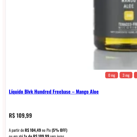
0 mg
3 mg
Líquido Blvk Hundred Freebase – Mango Aloe
R$
109,99
A partir de
R$
104,49
no Pix
(5% OFF)
ou em até
1x de
R$
109,99
sem juros