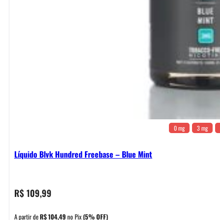
0 mg
3 mg
Líquido Blvk Hundred Freebase – Blue Mint
R$
109,99
A partir de
R$
104,49
no Pix
(5% OFF)