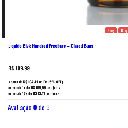
Pagamentos
3 mg
6 mg
Líquido Blvk Hundred Freebase – Glazed Buns
R$
109,99
A partir de
R$
104,49
no Pix
(5% OFF)
ou em até
1x de
R$
109,99
sem juros
ou em até
12x de
R$
13,11
com juros
Avaliação
0
de 5