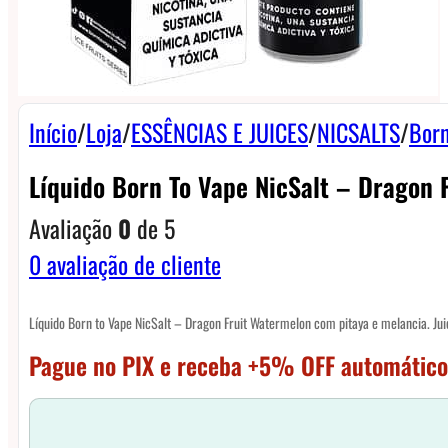
Início
/
Loja
/
ESSÊNCIAS E JUICES
/
NICSALTS
/
Born
Líquido Born To Vape NicSalt – Dragon 
Avaliação
0
de 5
0
avaliação de cliente
Líquido Born to Vape NicSalt – Dragon Fruit Watermelon com pitaya e melancia. 
Pague no PIX e receba +5% OFF automático