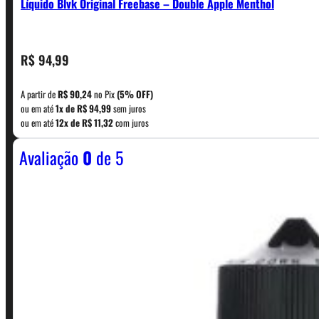
Líquido Blvk Original Freebase – Double Apple Menthol
CONTATO
R$
94,99
A partir de
R$
90,24
no Pix
(5% OFF)
WhatsApp: (11) 5229-0120
ou em até
1x de
R$
94,99
sem juros
ou em até
12x de
R$
11,32
com juros
Avaliação
0
de 5
Horário:
Política de Horario e Fretes
LINKS RÁPIDOS
Contato