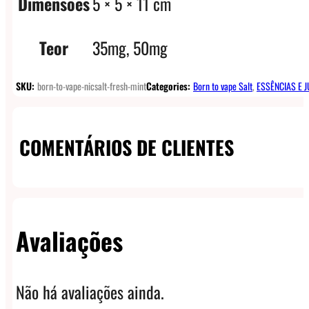
Dimensões
5 × 5 × 11 cm
Teor
35mg, 50mg
SKU:
born-to-vape-nicsalt-fresh-mint
Categories:
Born to vape Salt
,
ESSÊNCIAS E J
COMENTÁRIOS DE CLIENTES
Avaliações
Não há avaliações ainda.