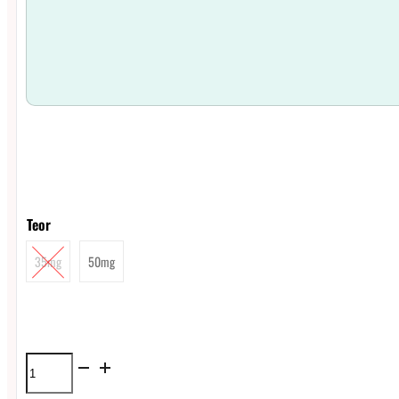
Teor
35mg
50mg
Líquido