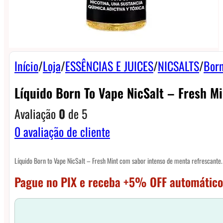
Início
/
Loja
/
ESSÊNCIAS E JUICES
/
NICSALTS
/
Born
Líquido Born To Vape NicSalt – Fresh Mi
Avaliação
0
de 5
0
avaliação de cliente
Líquido Born to Vape NicSalt – Fresh Mint com sabor intenso de menta refrescant
Pague no PIX e receba +5% OFF automático