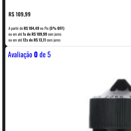
CONTATO
R$
109,99
A partir de
R$
104,49
no Pix
(5% OFF)
WhatsApp: (11) 5229-0120
ou em até
1x de
R$
109,99
sem juros
ou em até
12x de
R$
13,11
com juros
Avaliação
0
de 5
Horário:
Política de Horario e Fretes
LINKS RÁPIDOS
Contato
Minha conta