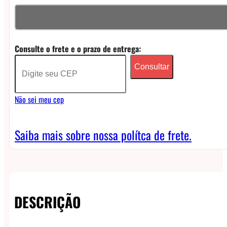
Born
to
Vape
Consulte o frete e o prazo de entrega:
NicSalt
Consultar
-
Fresh
Não sei meu cep
Mint
quantidade
Saiba mais sobre nossa polítca de frete.
DESCRIÇÃO