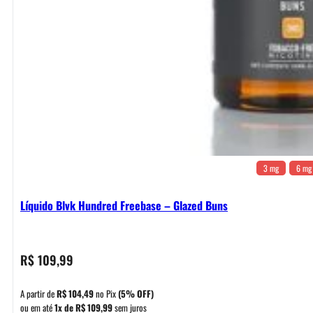
3 mg
6 mg
Líquido Blvk Hundred Freebase – Glazed Buns
R$
109,99
A partir de
R$
104,49
no Pix
(5% OFF)
ou em até
1x de
R$
109,99
sem juros