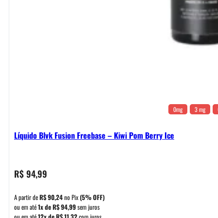
0mg
3 mg
Líquido Blvk Fusion Freebase – Kiwi Pom Berry Ice
R$
94,99
A partir de
R$
90,24
no Pix
(5% OFF)
ou em até
1x de
R$
94,99
sem juros
ou em até
12x de
R$
11,32
com juros