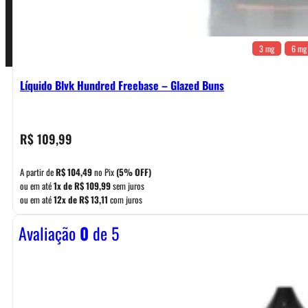
Pagamentos
3 mg
6 mg
Líquido Blvk Hundred Freebase – Glazed Buns
R$
109,99
A partir de
R$
104,49
no Pix
(5% OFF)
ou em até
1x de
R$
109,99
sem juros
ou em até
12x de
R$
13,11
com juros
Avaliação
0
de 5