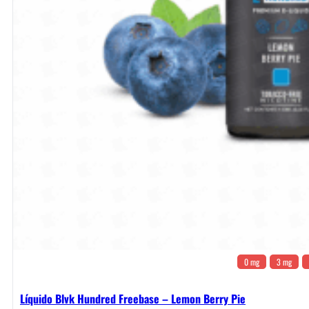
0 mg
3 mg
Líquido Blvk Hundred Freebase – Lemon Berry Pie