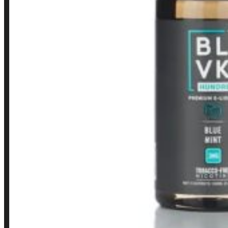
Loja
INSTITUCIONAL
Política de Privacidade
Política de Frete e Pagamento
Política de Garantia, Reembolso e Devolução
Termos de Uso
Pagamentos