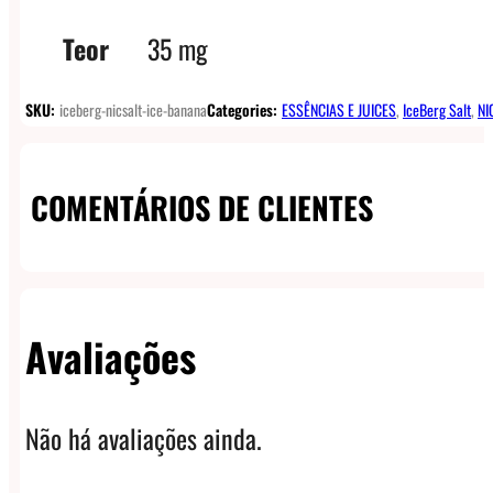
Teor
35 mg
SKU:
iceberg-nicsalt-ice-banana
Categories:
ESSÊNCIAS E JUICES
,
IceBerg Salt
,
NI
COMENTÁRIOS DE CLIENTES
Avaliações
Não há avaliações ainda.