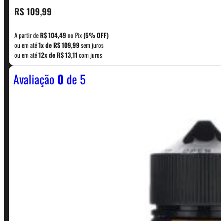
CONTATO
R$
109,99
A partir de
R$
104,49
no Pix
(5% OFF)
WhatsApp: (11) 5229-0120
ou em até
1x de
R$
109,99
sem juros
ou em até
12x de
R$
13,11
com juros
Avaliação
0
de 5
Horário:
Política de Horario e Fretes
LINKS RÁPIDOS
Contato
Minha conta
Finalização de compra