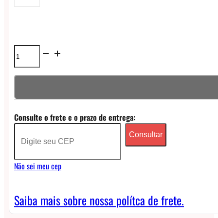
Líquido
Iceberg
Nicsalt
-
Consulte o frete e o prazo de entrega:
Ice
Consultar
Banana
quantidade
Não sei meu cep
Saiba mais sobre nossa polítca de frete.