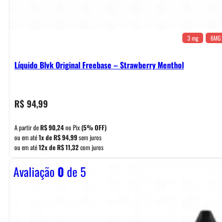
3 mg
6MG
Líquido Blvk Original Freebase – Strawberry Menthol
R$
94,99
A partir de
R$
90,24
no Pix
(5% OFF)
ou em até
1x de
R$
94,99
sem juros
ou em até
12x de
R$
11,32
com juros
Avaliação
0
de 5