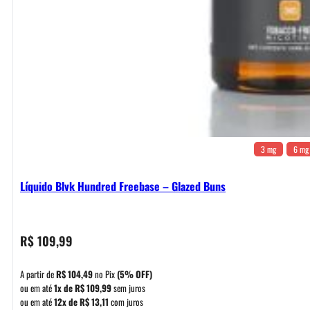
3 mg
6 mg
Líquido Blvk Hundred Freebase – Glazed Buns
R$
109,99
A partir de
R$
104,49
no Pix
(5% OFF)
ou em até
1x de
R$
109,99
sem juros
ou em até
12x de
R$
13,11
com juros