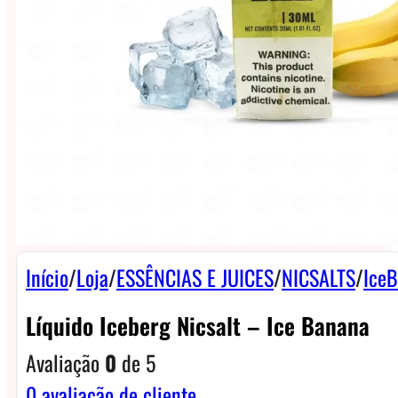
Início
/
Loja
/
ESSÊNCIAS E JUICES
/
NICSALTS
/
IceB
Líquido Iceberg Nicsalt – Ice Banana
Avaliação
0
de 5
0
avaliação de cliente