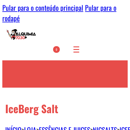
Pular para o conteúdo principal
Pular para o
rodapé
0
IceBerg Salt
INÍCIO
>
LOJA
>
ESSÊNCIAS E JUICES
>
NICSALTS
>
ICE