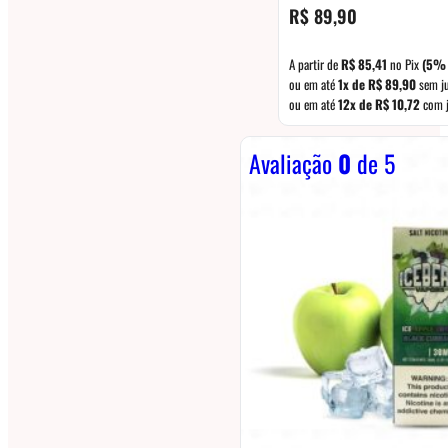
R$
89,90
A partir de
R$
85,41
no Pix
(5% 
ou em até
1x de
R$
89,90
sem j
ou em até
12x de
R$
10,72
com j
Avaliação
0
de 5