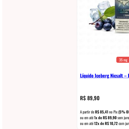
35 mg
Líquido Iceberg Nicsalt –
R$
89,90
A partir de
R$
85,41
no Pix
(5% O
ou em até
1x de
R$
89,90
sem jur
ou em até
12x de
R$
10,72
com jur