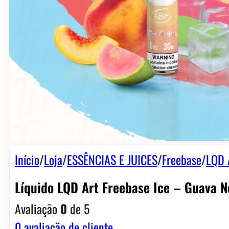
Início
/
Loja
/
ESSÊNCIAS E JUICES
/
Freebase
/
LQD 
Líquido LQD Art Freebase Ice – Guava N
Avaliação
0
de 5
0
avaliação de cliente