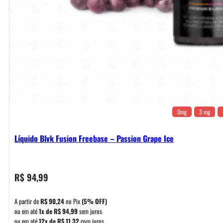
0mg
3 mg
Líquido Blvk Fusion Freebase – Passion Grape Ice
R$
94,99
A partir de
R$
90,24
no Pix
(5% OFF)
ou em até
1x de
R$
94,99
sem juros
ou em até
12x de
R$
11,32
com juros