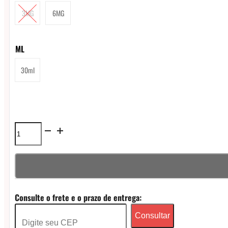
3MG
6MG
ML
30ml
Líquido
LQD
Art
Freebase
Consulte o frete e o prazo de entrega:
Ice
Consultar
-