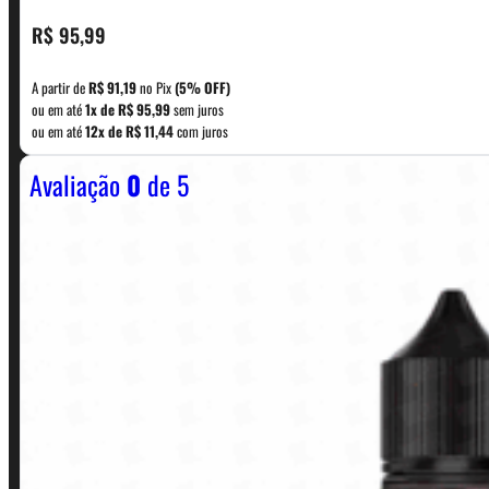
CONTATO
R$
95,99
A partir de
R$
91,19
no Pix
(5% OFF)
WhatsApp: (11) 5229-0120
ou em até
1x de
R$
95,99
sem juros
ou em até
12x de
R$
11,44
com juros
Avaliação
0
de 5
Horário:
Política de Horario e Fretes
LINKS RÁPIDOS
Contato
Minha conta