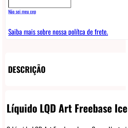
Guava
Não sei meu cep
Nectarine
Ice
Saiba mais sobre nossa polítca de frete.
quantidade
DESCRIÇÃO
Líquido LQD Art Freebase Ice