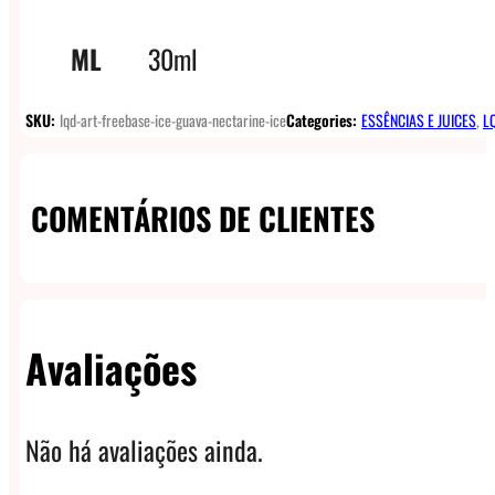
ML
30ml
SKU:
lqd-art-freebase-ice-guava-nectarine-ice
Categories:
ESSÊNCIAS E JUICES
,
LQ
COMENTÁRIOS DE CLIENTES
Avaliações
Não há avaliações ainda.