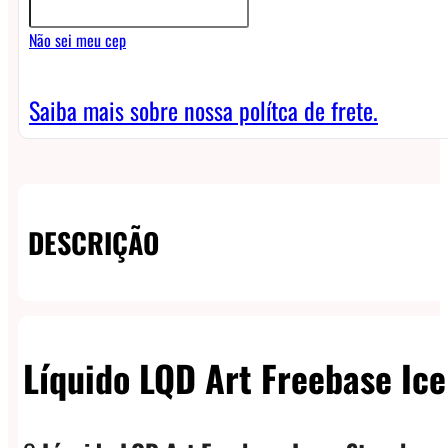
Strawberry
Não sei meu cep
Art
Ice
Saiba mais sobre nossa polítca de frete.
quantidade
DESCRIÇÃO
Líquido LQD Art Freebase Ice