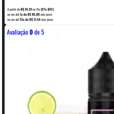
A partir de
R$
91,19
no Pix
(5% OFF)
WhatsApp: (11) 5229-0120
ou em até
1x de
R$
95,99
sem juros
ou em até
12x de
R$
11,44
com juros
Avaliação
0
de 5
Horário:
Política de Horario e Fretes
LINKS RÁPIDOS
Contato
Minha conta
Finalização de compra
Loja