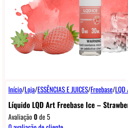
Início
/
Loja
/
ESSÊNCIAS E JUICES
/
Freebase
/
LQD 
Líquido LQD Art Freebase Ice – Strawber
Avaliação
0
de 5
0
avaliação de cliente