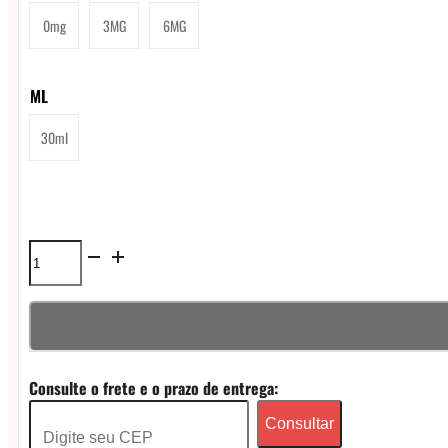
0mg
3MG
6MG
ML
30ml
Líquido
LQD
Art
Freebase
Consulte o frete e o prazo de entrega:
Ice
Consultar
-