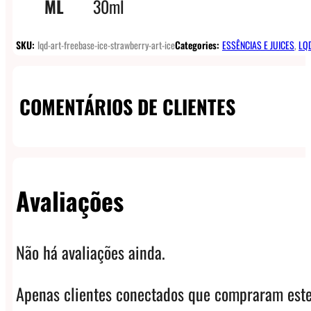
ML
30ml
SKU:
lqd-art-freebase-ice-strawberry-art-ice
Categories:
ESSÊNCIAS E JUICES
,
LQD
COMENTÁRIOS DE CLIENTES
Avaliações
Não há avaliações ainda.
Apenas clientes conectados que compraram este