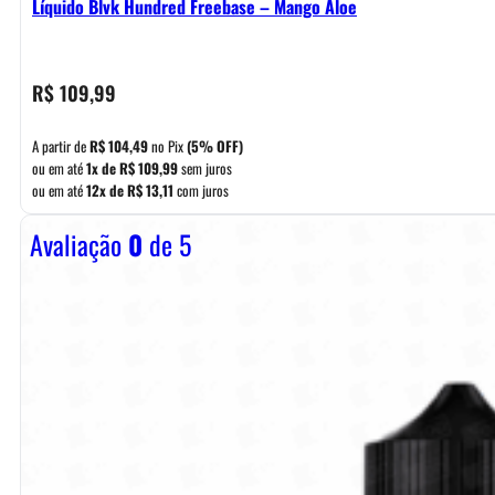
Líquido Blvk Hundred Freebase – Mango Aloe
R$
109,99
A partir de
R$
104,49
no Pix
(5% OFF)
ou em até
1x de
R$
109,99
sem juros
ou em até
12x de
R$
13,11
com juros
Avaliação
0
de 5