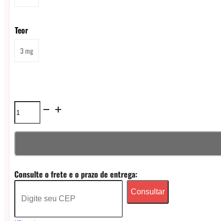
Teor
3 mg
Líquido
Magna
Mint
Freebase
Consulte o frete e o prazo de entrega:
-
Consultar
Double
Mango