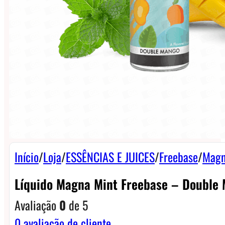
Início
/
Loja
/
ESSÊNCIAS E JUICES
/
Freebase
/
Magn
Líquido Magna Mint Freebase – Double
Avaliação
0
de 5
0
avaliação de cliente