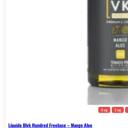
0 mg
3 mg
Líquido Blvk Hundred Freebase – Mango Aloe