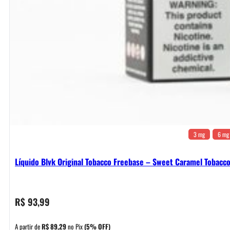
3 mg
6 mg
Líquido Blvk Original Tobacco Freebase – Sweet Caramel Tobacc
R$
93,99
A partir de
R$
89,29
no Pix
(5% OFF)