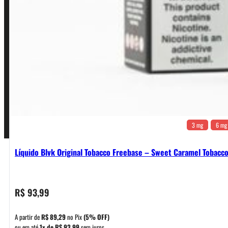
Política de Garantia, Reembolso e Devolução
Termos de Uso
Pagamentos
3 mg
6 mg
Líquido Blvk Original Tobacco Freebase – Sweet Caramel Tobacc
R$
93,99
A partir de
R$
89,29
no Pix
(5% OFF)
ou em até
1x de
R$
93,99
sem juros