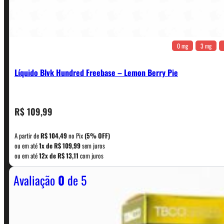
0 mg
3 mg
Líquido Blvk Hundred Freebase – Lemon Berry Pie
CONTATO
R$
109,99
A partir de
R$
104,49
no Pix
(5% OFF)
WhatsApp: (11) 5229-0120
ou em até
1x de
R$
109,99
sem juros
ou em até
12x de
R$
13,11
com juros
Avaliação
0
de 5
Horário:
Política de Horario e Fretes