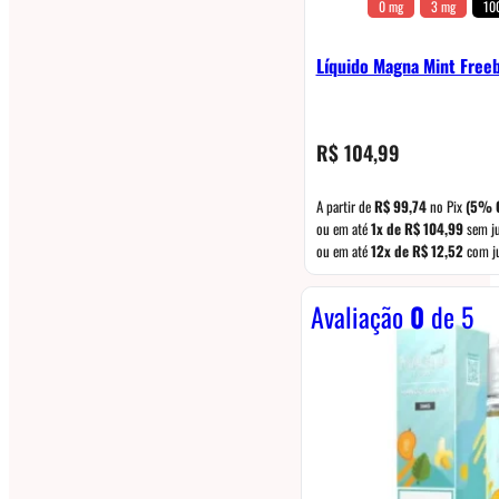
0 mg
3 mg
10
Líquido Magna Mint Free
R$
104,99
A partir de
R$
99,74
no Pix
(5% 
ou em até
1x de
R$
104,99
sem j
ou em até
12x de
R$
12,52
com j
Avaliação
0
de 5