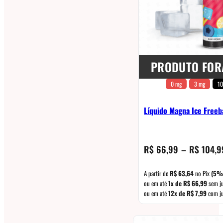
PRODUTO FOR
0 mg
3 mg
10
Líquido Magna Ice Freeb
R$
66,99
–
R$
104,9
A partir de
R$
63,64
no Pix
(5%
ou em até
1x de
R$
66,99
sem j
ou em até
12x de
R$
7,99
com j