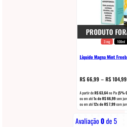
PRODUTO FOR
3 mg
100ml
Líquido Magna Mint Free
R$
66,99
–
R$
104,99
A partir de
R$
63,64
no Pix
(5% O
ou em até
1x de
R$
66,99
sem jur
ou em até
12x de
R$
7,99
com jur
Avaliação
0
de 5