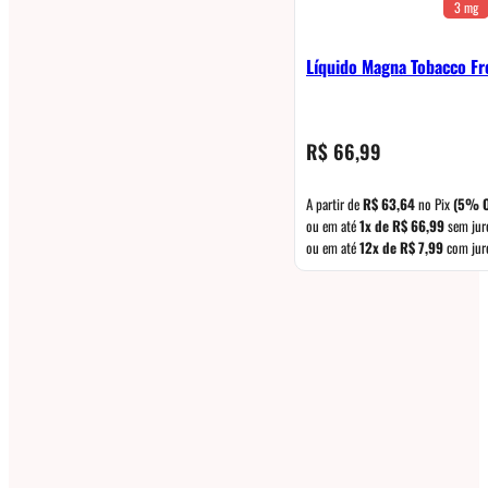
3 mg
Líquido Magna Tobacco Fr
R$
66,99
A partir de
R$
63,64
no Pix
(5% O
ou em até
1x de
R$
66,99
sem jur
ou em até
12x de
R$
7,99
com jur