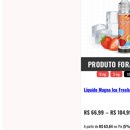
PRODUTO FOR
0 mg
3 mg
10
Líquido Magna Ice Freeb
R$
66,99
–
R$
104,9
A partir de
R$
63,64
no Pix
(5%