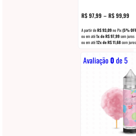
Fai
R$
97,99
–
R$
99,99
de
pre
A partir de
R$
93,09
no Pix
(5% OFF
R$
ou em até
1x de
R$
97,99
sem juros
ou em até
12x de
R$
11,68
com juros
atr
R$
Avaliação
0
de 5