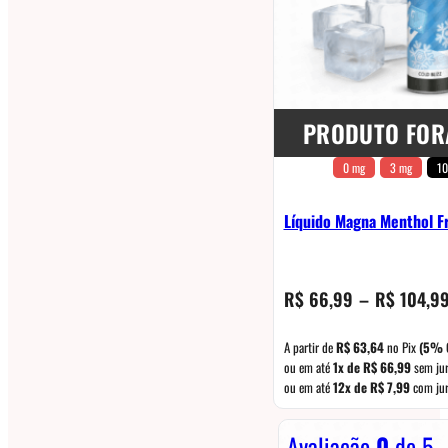
PRODUTO FOR
0 mg
3 mg
10
Líquido Magna Menthol Fr
R$
66,99
–
R$
104,9
A partir de
R$
63,64
no Pix
(5% 
ou em até
1x de
R$
66,99
sem ju
ou em até
12x de
R$
7,99
com ju
Avaliação
0
de 5