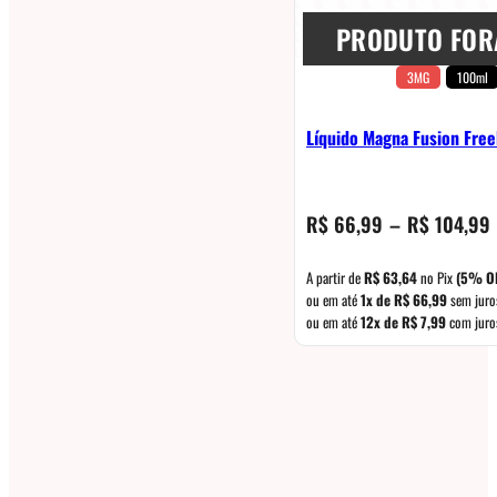
PRODUTO FOR
3MG
100ml
Líquido Magna Fusion Fre
R$
66,99
–
R$
104,99
A partir de
R$
63,64
no Pix
(5% O
ou em até
1x de
R$
66,99
sem juro
ou em até
12x de
R$
7,99
com juro