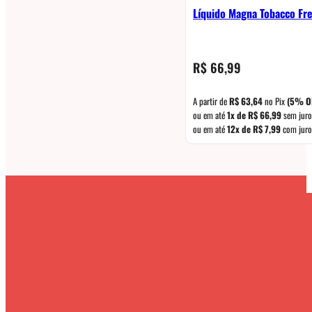
Líquido Magna Tobacco Fre
R$
66,99
A partir de
R$
63,64
no Pix
(5% O
ou em até
1x de
R$
66,99
sem juro
ou em até
12x de
R$
7,99
com juro