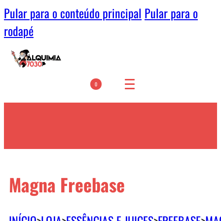
Pular para o conteúdo principal
Pular para o
rodapé
0
Magna Freebase
INÍCIO
>
LOJA
>
ESSÊNCIAS E JUICES
>
FREEBASE
>
MA