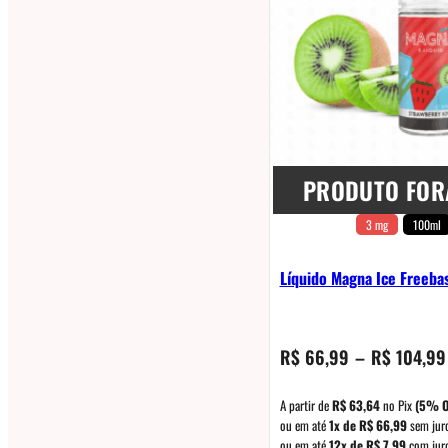
PRODUTO FOR
3 mg
100ml
Líquido Magna Ice Freeba
R$
66,99
–
R$
104,99
A partir de
R$
63,64
no Pix
(5% O
ou em até
1x de
R$
66,99
sem jur
ou em até
12x de
R$
7,99
com jur