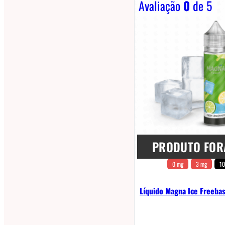
Avaliação
0
de 5
PRODUTO FOR
0 mg
3 mg
10
Líquido Magna Ice Freeba