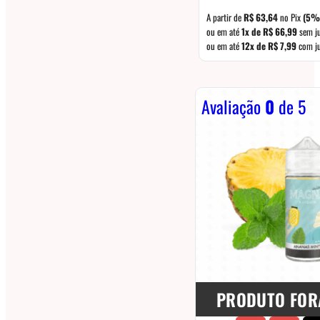
A partir de
R$
63,64
no Pix
(5%
ou em até
1x de
R$
66,99
sem j
ou em até
12x de
R$
7,99
com j
Avaliação
0
de 5
PRODUTO FOR