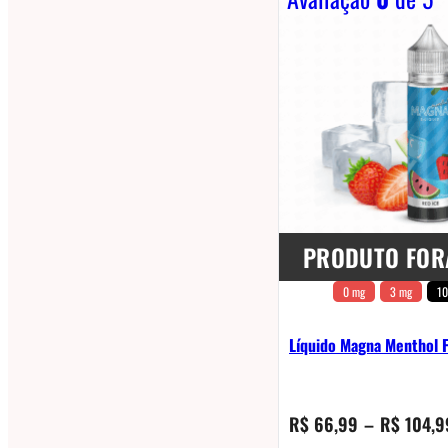
PRODUTO FOR
0 mg
3 mg
10
Líquido Magna Menthol 
R$
66,99
–
R$
104,9