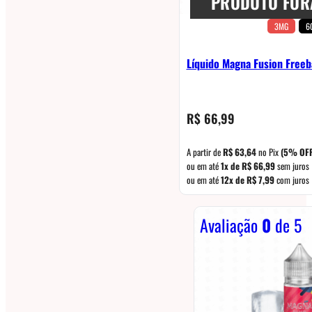
PRODUTO FOR
3MG
6
Líquido Magna Fusion Free
R$
66,99
A partir de
R$
63,64
no Pix
(5% OFF
ou em até
1x de
R$
66,99
sem juros
ou em até
12x de
R$
7,99
com juros
Avaliação
0
de 5