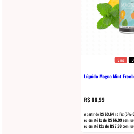
3 mg
6
Líquido Magna Mint Free
R$
66,99
A partir de
R$
63,64
no Pix
(5% O
ou em até
1x de
R$
66,99
sem jur
ou em até
12x de
R$
7,99
com jur