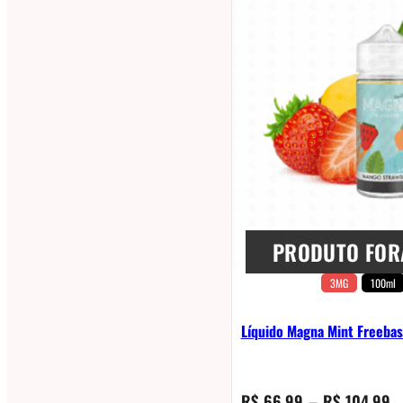
PRODUTO FOR
3MG
100ml
Líquido Magna Mint Freeba
Fa
R$
66,99
–
R$
104,99