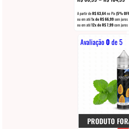
d
pr
A partir de
R$
63,64
no Pix
(5% OFF
R
ou em até
1x de
R$
66,99
sem juros
ou em até
12x de
R$
7,99
com juros
at
R
Avaliação
0
de 5
PRODUTO FOR