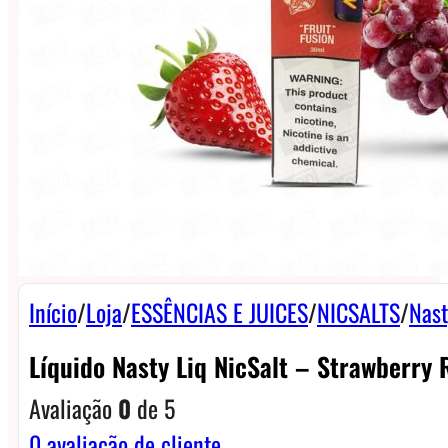
Início
/
Loja
/
ESSÊNCIAS E JUICES
/
NICSALTS
/
Nast
Líquido Nasty Liq NicSalt – Strawberry
Avaliação
0
de 5
0
avaliação de cliente