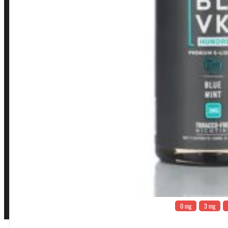
INSTITUCIONAL
Política de Privacidade
Política de Frete e Pagamento
Política de Garantia, Reembolso e Devolução
Termos de Uso
Pagamentos
0 mg
3 mg