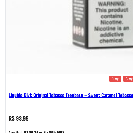
3 mg
6 mg
Líquido Blvk Original Tobacco Freebase – Sweet Caramel Tobacc
R$
93,99
A partir de
R$
89,29
no Pix
(5% OFF)