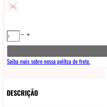
35mg
Líquido
Nasty
Liq
NicSalt
Saiba mais sobre nossa polítca de frete.
-
Strawberry
Raspberry
DESCRIÇÃO
quantidade