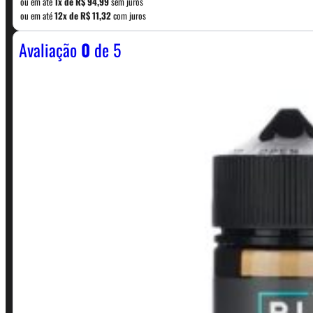
WhatsApp: (11) 5229-0120
ou em até
1x de
R$
94,99
sem juros
ou em até
12x de
R$
11,32
com juros
Avaliação
0
de 5
Horário:
Política de Horario e Fretes
LINKS RÁPIDOS
Contato
Minha conta
Finalização de compra
Loja