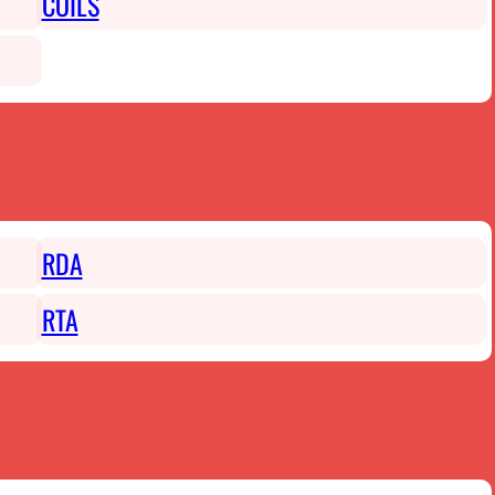
COILS
RDA
RTA