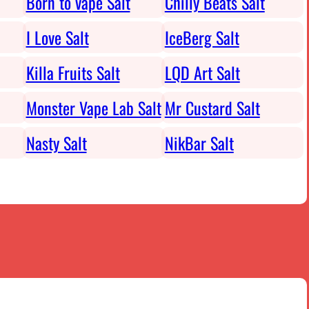
Born to vape Salt
Chilly Beats Salt
I Love Salt
IceBerg Salt
Killa Fruits Salt
LQD Art Salt
Monster Vape Lab Salt
Mr Custard Salt
Nasty Salt
NikBar Salt