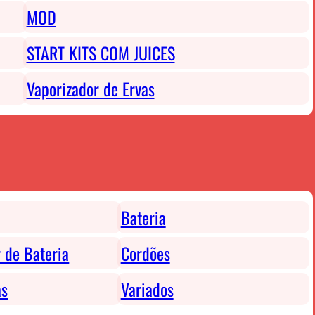
MOD
START KITS COM JUICES
Vaporizador de Ervas
Bateria
 de Bateria
Cordões
as
Variados