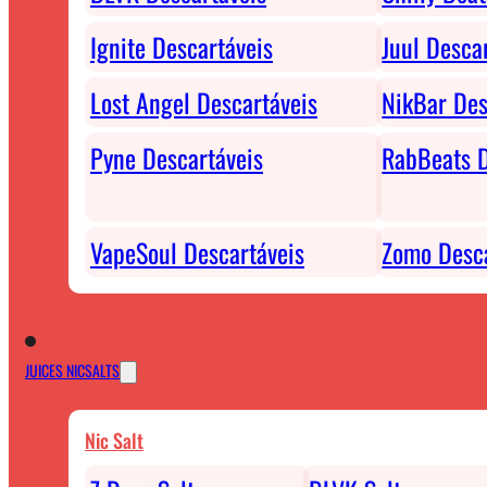
Ignite Descartáveis
Juul Desca
Lost Angel Descartáveis
NikBar Des
Pyne Descartáveis
RabBeats D
VapeSoul Descartáveis
Zomo Desca
JUICES NICSALTS
Nic Salt