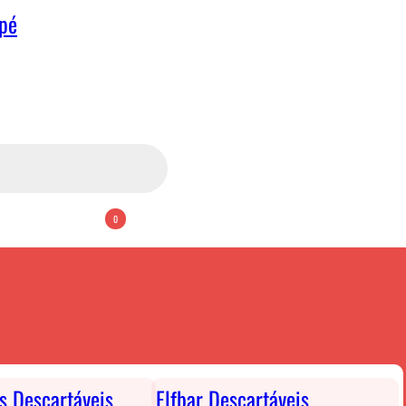
apé
0
ts Descartáveis
Elfbar Descartáveis