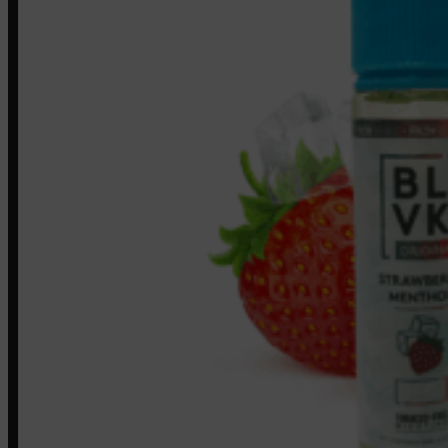
Contato
Minha conta
Finalização de compra
Loja
INSTITUCIONAL
Política de Privacidade
Política de Frete e Pagamento
Política de Garantia, Reembolso e Devolução
Termos de Uso