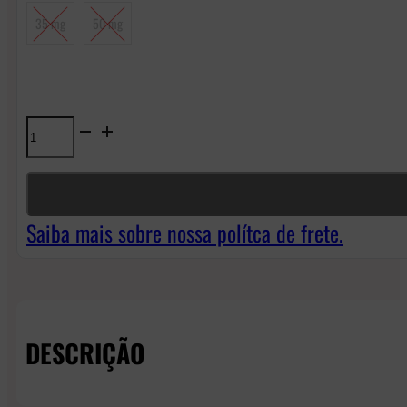
35 mg
50 mg
Líquido
Nasty
Podmate
NicSalt
Saiba mais sobre nossa polítca de frete.
-
Lychee
quantidade
DESCRIÇÃO