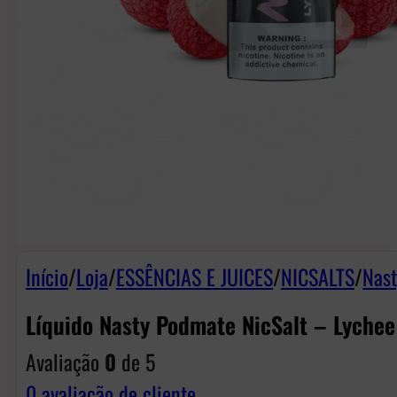
Início
/
Loja
/
ESSÊNCIAS E JUICES
/
NICSALTS
/
Nast
Líquido Nasty Podmate NicSalt – Lychee
Avaliação
0
de 5
0
avaliação de cliente