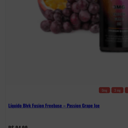
0mg
3 mg
Líquido Blvk Fusion Freebase – Passion Grape Ice
R$
94,99