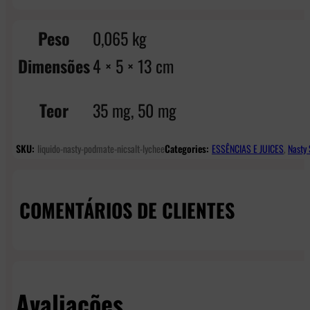
Peso
0,065 kg
Dimensões
4 × 5 × 13 cm
Teor
35 mg, 50 mg
SKU:
liquido-nasty-podmate-nicsalt-lychee
Categories:
ESSÊNCIAS E JUICES
,
Nasty 
COMENTÁRIOS DE CLIENTES
Avaliações