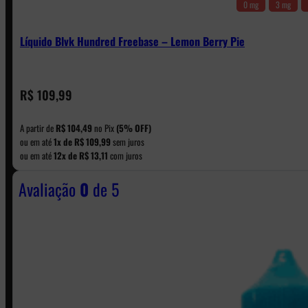
0 mg
3 mg
Líquido Blvk Hundred Freebase – Lemon Berry Pie
CONTATO
R$
109,99
A partir de
R$
104,49
no Pix
(5% OFF)
WhatsApp: (11) 5229-0120
ou em até
1x de
R$
109,99
sem juros
ou em até
12x de
R$
13,11
com juros
Avaliação
0
de 5
Horário:
Política de Horario e Fretes
LINKS RÁPIDOS