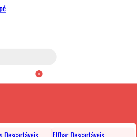
apé
0
ts Descartáveis
Elfbar Descartáveis