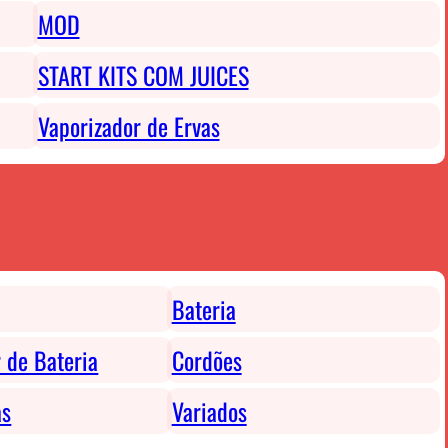
MOD
START KITS COM JUICES
Vaporizador de Ervas
Bateria
 de Bateria
Cordões
as
Variados