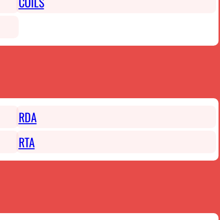
COILS
RDA
RTA