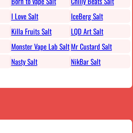
Born to vape Salt
Chilly Beats Salt
I Love Salt
IceBerg Salt
Killa Fruits Salt
LQD Art Salt
Monster Vape Lab Salt
Mr Custard Salt
Nasty Salt
NikBar Salt