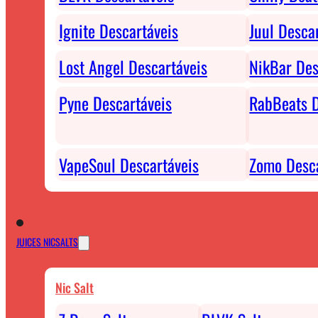
Ignite Descartáveis
Juul Desca
Lost Angel Descartáveis
NikBar Des
Pyne Descartáveis
RabBeats D
VapeSoul Descartáveis
Zomo Desca
JUICES NICSALTS
Nic Salt