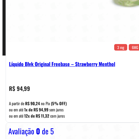
Pagamentos
3 mg
6MG
Líquido Blvk Original Freebase – Strawberry Menthol
R$
94,99
A partir de
R$
90,24
no Pix
(5% OFF)
ou em até
1x de
R$
94,99
sem juros
ou em até
12x de
R$
11,32
com juros
Avaliação
0
de 5