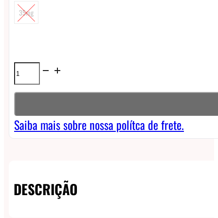
35mg
Líquido
Nasty
Super
Cool
Saiba mais sobre nossa polítca de frete.
Nicsalt
-
Strawberry
DESCRIÇÃO
Ice
quantidade