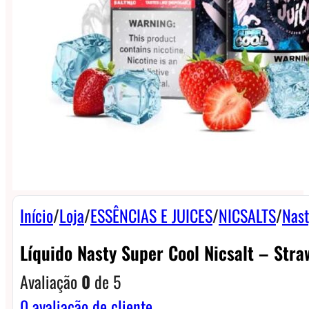
Início
/
Loja
/
ESSÊNCIAS E JUICES
/
NICSALTS
/
Nast
Líquido Nasty Super Cool Nicsalt – Stra
Avaliação
0
de 5
0
avaliação de cliente