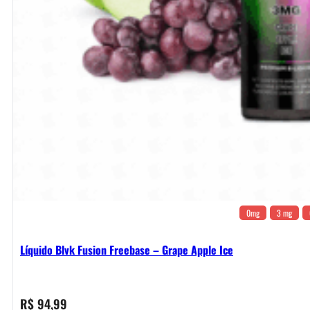
0mg
3 mg
Líquido Blvk Fusion Freebase – Grape Apple Ice
R$
94,99