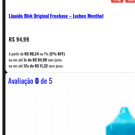
Líquido Blvk Original Freebase – Lychee Menthol
CONTATO
R$
94,99
A partir de
R$
90,24
no Pix
(5% OFF)
WhatsApp: (11) 5229-0120
ou em até
1x de
R$
94,99
sem juros
ou em até
12x de
R$
11,32
com juros
Avaliação
0
de 5
Horário:
Política de Horario e Fretes
LINKS RÁPIDOS