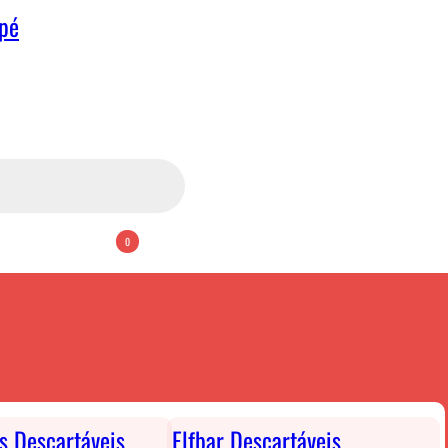
apé
0
ts Descartáveis
Elfbar Descartáveis