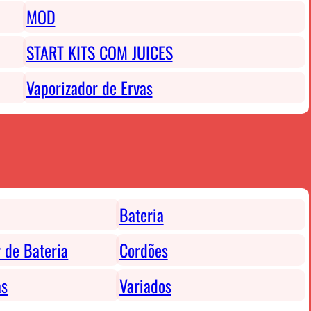
MOD
START KITS COM JUICES
Vaporizador de Ervas
Bateria
 de Bateria
Cordões
as
Variados