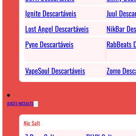
Ignite Descartáveis
Juul Desca
Lost Angel Descartáveis
NikBar Des
Pyne Descartáveis
RabBeats D
VapeSoul Descartáveis
Zomo Desca
JUICES NICSALTS
Nic Salt