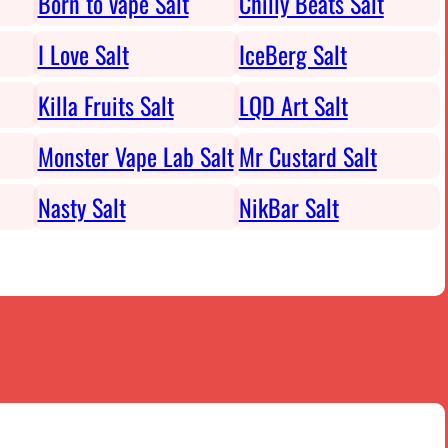
Born to vape Salt
Chilly Beats Salt
I Love Salt
IceBerg Salt
Killa Fruits Salt
LQD Art Salt
Monster Vape Lab Salt
Mr Custard Salt
Nasty Salt
NikBar Salt