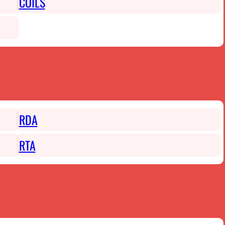
COILS
RDA
RTA