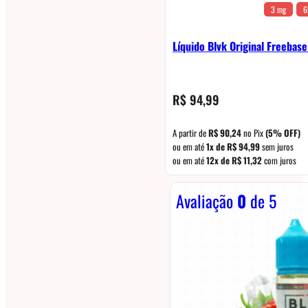
3 mg
6
Líquido Blvk Original Freebas
R$
94,99
A partir de
R$
90,24
no Pix
(5% OFF)
ou em até
1x de
R$
94,99
sem juros
ou em até
12x de
R$
11,32
com juros
Avaliação
0
de 5