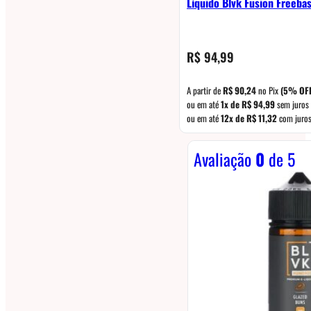
Líquido Blvk Fusion Freeba
R$
94,99
A partir de
R$
90,24
no Pix
(5% OF
ou em até
1x de
R$
94,99
sem juros
ou em até
12x de
R$
11,32
com juro
Avaliação
0
de 5