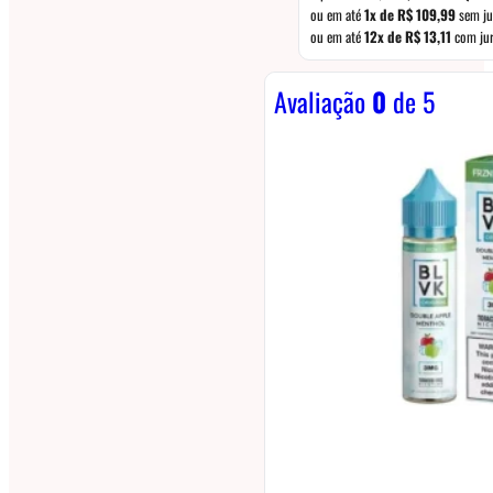
ou em até
1x de
R$
109,99
sem ju
ou em até
12x de
R$
13,11
com ju
Avaliação
0
de 5