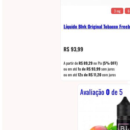
3 mg
6
Líquido Blvk Original Tobacco Fre
R$
93,99
A partir de
R$
89,29
no Pix
(5% OFF)
ou em até
1x de
R$
93,99
sem juros
ou em até
12x de
R$
11,20
com juros
Avaliação
0
de 5