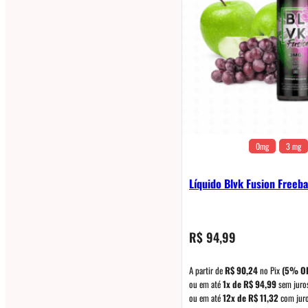
0mg
3 mg
Líquido Blvk Fusion Freeb
R$
94,99
A partir de
R$
90,24
no Pix
(5% O
ou em até
1x de
R$
94,99
sem juro
ou em até
12x de
R$
11,32
com jur