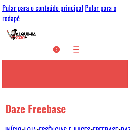
Pular para o conteúdo principal
Pular para o
rodapé
0
Daze Freebase
INÍCIO
>
LOJA
>
ESSÊNCIAS E JUICES
>
FREEBASE
>
DAZ