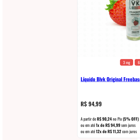
3 mg
6
Líquido Blvk Original Freeba
R$
94,99
A partir de
R$
90,24
no Pix
(5% OFF)
ou em até
1x de
R$
94,99
sem juros
ou em até
12x de
R$
11,32
com juros