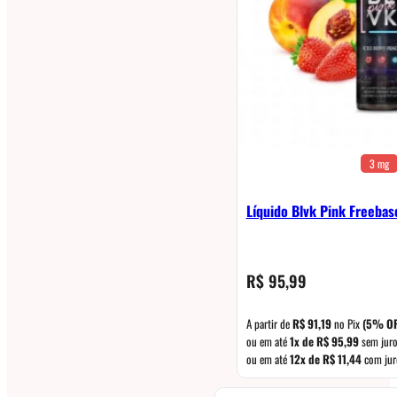
3 mg
Líquido Blvk Pink Freebas
R$
95,99
A partir de
R$
91,19
no Pix
(5% OF
ou em até
1x de
R$
95,99
sem jur
ou em até
12x de
R$
11,44
com jur