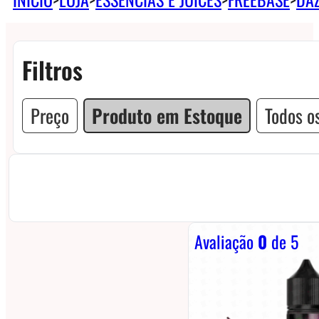
Filtros
Preço
Produto em Estoque
Todos os
Avaliação
0
de 5