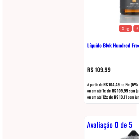
3 mg
6
Líquido Blvk Hundred Fre
R$
109,99
A partir de
R$
104,49
no Pix
(5% 
ou em até
1x de
R$
109,99
sem ju
ou em até
12x de
R$
13,11
com jur
Avaliação
0
de 5