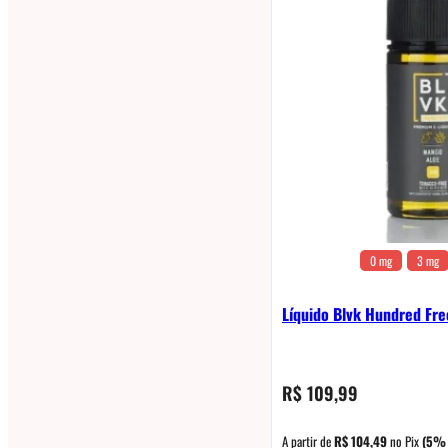
0 mg
3 mg
Líquido Blvk Hundred Fr
R$
109,99
A partir de
R$
104,49
no Pix
(5% 