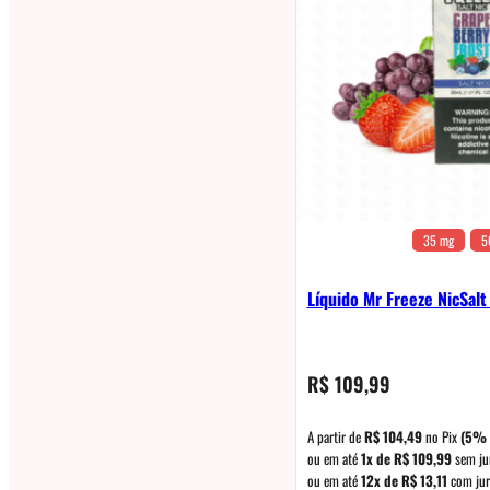
35 mg
5
Líquido Mr Freeze NicSalt
R$
109,99
A partir de
R$
104,49
no Pix
(5% 
ou em até
1x de
R$
109,99
sem ju
ou em até
12x de
R$
13,11
com jur