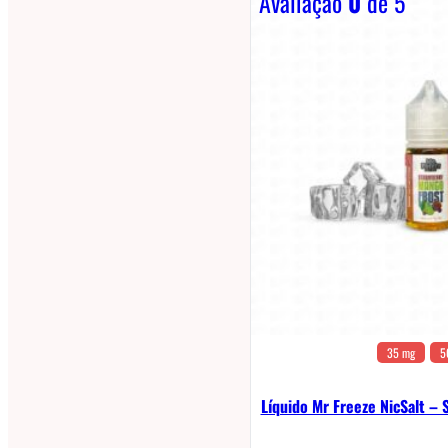
Avaliação
0
de 5
35 mg
5
Líquido Mr Freeze NicSalt –