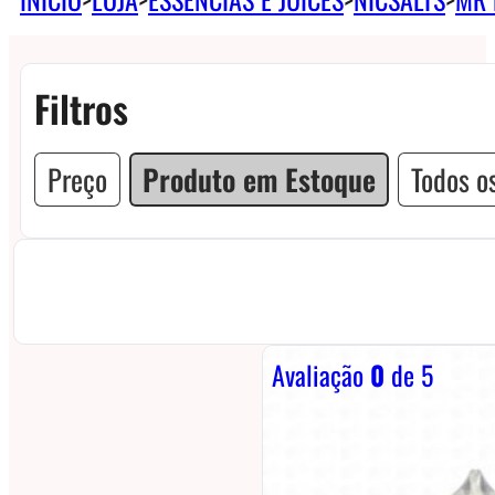
Filtros
Preço
Produto em Estoque
Todos os
Avaliação
0
de 5