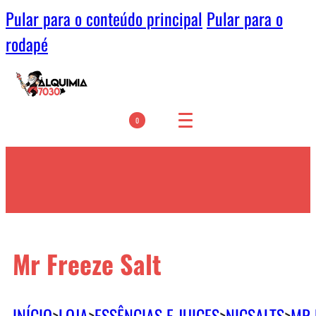
Pular para o conteúdo principal
Pular para o
rodapé
0
Mr Freeze Salt
INÍCIO
>
LOJA
>
ESSÊNCIAS E JUICES
>
NICSALTS
>
MR 