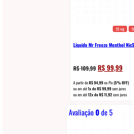
35 mg
5
Líquido Mr Freeze Menthol NicSa
O
O
R$
99,99
R$
109,99
preço
preç
original
atual
A partir de
R$
94,99
no Pix
(5% OFF)
era:
é:
ou em até
1x de
R$
99,99
sem juros
ou em até
12x de
R$
11,92
com juros
R$ 109,99.
R$ 9
Avaliação
0
de 5