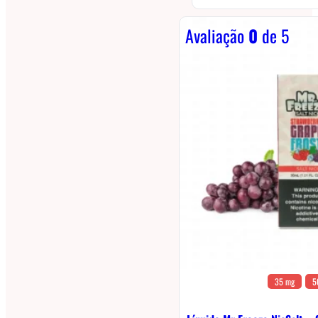
Avaliação
0
de 5
35 mg
5