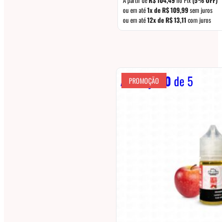
ou em até
1x de
R$
109,99
sem juros
ou em até
12x de
R$
13,11
com juros
Avaliação
0
de 5
PROMOÇÃO