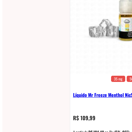
35 mg
5
Líquido Mr Freeze Menthol Nic
R$
109,99
A partir de
R$
104,49
no Pix
(5% OFF)