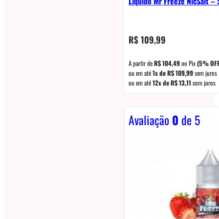
Líquido Mr Freeze NicSalt –
R$
109,99
A partir de
R$
104,49
no Pix
(5% OFF
ou em até
1x de
R$
109,99
sem juros
ou em até
12x de
R$
13,11
com juros
Avaliação
0
de 5