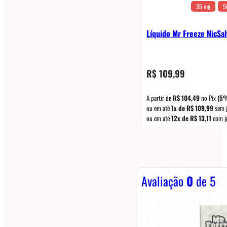
35 mg
5
Líquido Mr Freeze NicSal
R$
109,99
A partir de
R$
104,49
no Pix
(5
ou em até
1x de
R$
109,99
sem 
ou em até
12x de
R$
13,11
com j
Avaliação
0
de 5