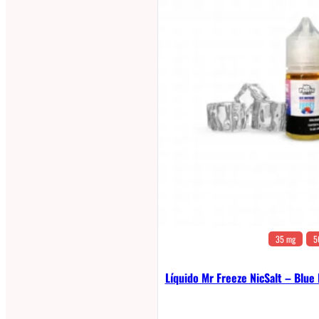
35 mg
5
Líquido Mr Freeze NicSalt – Blue