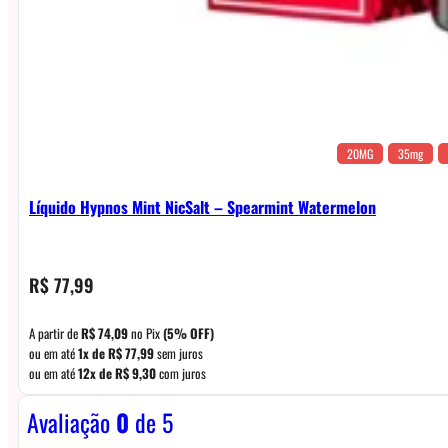
20MG
35mg
Líquido Hypnos Mint NicSalt – Spearmint Watermelon
R$
77,99
A partir de
R$
74,09
no Pix
(5% OFF)
ou em até
1x de
R$
77,99
sem juros
ou em até
12x de
R$
9,30
com juros
Avaliação
0
de 5