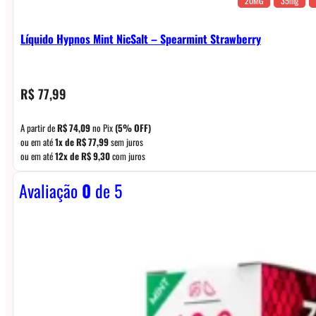
20MG
35mg
Líquido Hypnos Mint NicSalt – Spearmint Strawberry
R$
77,99
A partir de
R$
74,09
no Pix
(5% OFF)
ou em até
1x de
R$
77,99
sem juros
ou em até
12x de
R$
9,30
com juros
Avaliação
0
de 5