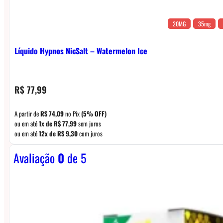
20MG
35mg
Líquido Hypnos NicSalt – Watermelon Ice
R$
77,99
A partir de
R$
74,09
no Pix
(5% OFF)
ou em até
1x de
R$
77,99
sem juros
ou em até
12x de
R$
9,30
com juros
Avaliação
0
de 5