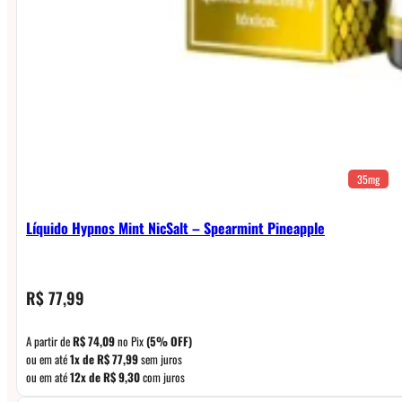
35mg
Líquido Hypnos Mint NicSalt – Spearmint Pineapple
R$
77,99
A partir de
R$
74,09
no Pix
(5% OFF)
ou em até
1x de
R$
77,99
sem juros
ou em até
12x de
R$
9,30
com juros