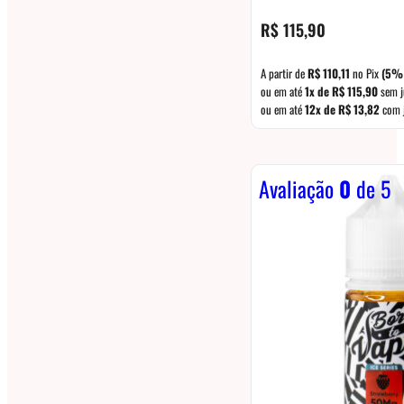
R$
115,90
A partir de
R$
110,11
no Pix
(5%
ou em até
1x de
R$
115,90
sem j
ou em até
12x de
R$
13,82
com 
Avaliação
0
de 5