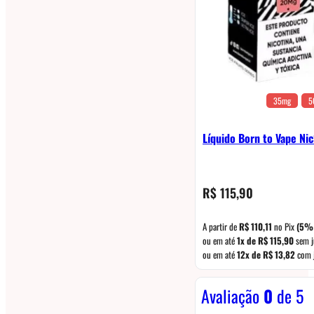
35mg
5
Líquido Born to Vape Nic
R$
115,90
A partir de
R$
110,11
no Pix
(5%
ou em até
1x de
R$
115,90
sem j
ou em até
12x de
R$
13,82
com 
Avaliação
0
de 5