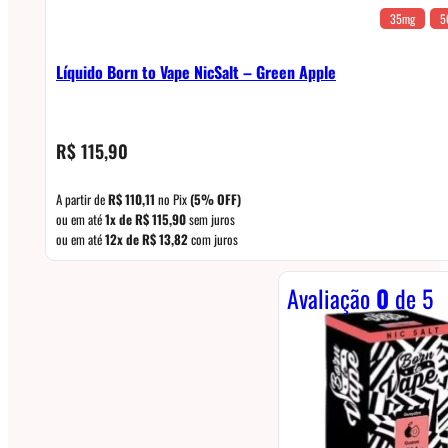
35mg
5
Líquido Born to Vape NicSalt – Green Apple
R$
115,90
A partir de
R$
110,11
no Pix
(5% OFF)
ou em até
1x de
R$
115,90
sem juros
ou em até
12x de
R$
13,82
com juros
Avaliação
0
de 5