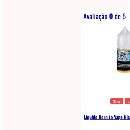
Avaliação
0
de 5
35mg
5
Líquido Born to Vape Nic