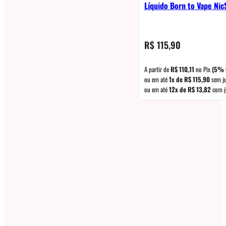
Líquido Born to Vape Nic
R$
115,90
A partir de
R$
110,11
no Pix
(5% 
ou em até
1x de
R$
115,90
sem j
ou em até
12x de
R$
13,82
com j