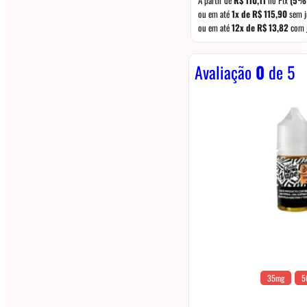
ou em até
1x de
R$
115,90
sem j
ou em até
12x de
R$
13,82
com 
Avaliação
0
de 5
35mg
5