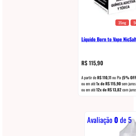
35mg
5
Líquido Born to Vape NicSal
R$
115,90
A partir de
R$
110,11
no Pix
(5% OFF
ou em até
1x de
R$
115,90
sem juros
ou em até
12x de
R$
13,82
com juro
Avaliação
0
de 5