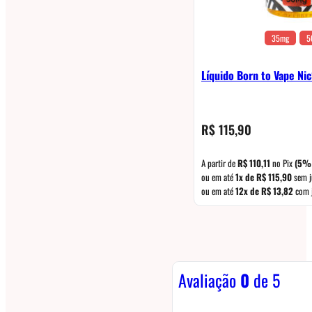
35mg
5
Líquido Born to Vape Ni
R$
115,90
A partir de
R$
110,11
no Pix
(5%
ou em até
1x de
R$
115,90
sem j
ou em até
12x de
R$
13,82
com 
Avaliação
0
de 5