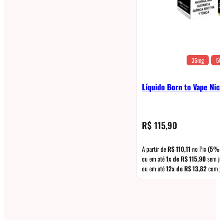
35mg
5
Líquido Born to Vape Ni
R$
115,90
A partir de
R$
110,11
no Pix
(5%
ou em até
1x de
R$
115,90
sem j
ou em até
12x de
R$
13,82
com 