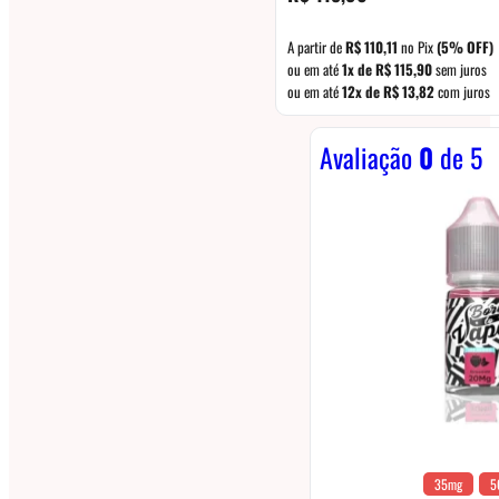
A partir de
R$
110,11
no Pix
(5% OFF)
ou em até
1x de
R$
115,90
sem juros
ou em até
12x de
R$
13,82
com juros
Avaliação
0
de 5
35mg
5