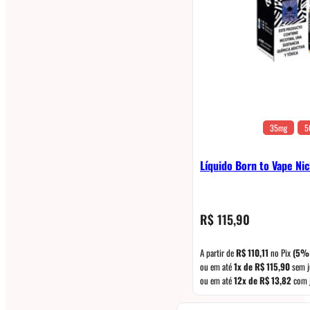
35mg
5
Líquido Born to Vape Nic
R$
115,90
A partir de
R$
110,11
no Pix
(5%
ou em até
1x de
R$
115,90
sem j
ou em até
12x de
R$
13,82
com 