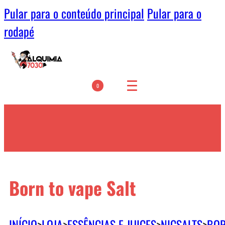
Pular para o conteúdo principal
Pular para o
rodapé
0
Born to vape Salt
INÍCIO
>
LOJA
>
ESSÊNCIAS E JUICES
>
NICSALTS
>
BOR