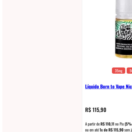
35mg
5
Líquido Born to Vape Nic
R$
115,90
A partir de
R$
110,11
no Pix
(5%
ou em até
1x de
R$
115,90
sem j