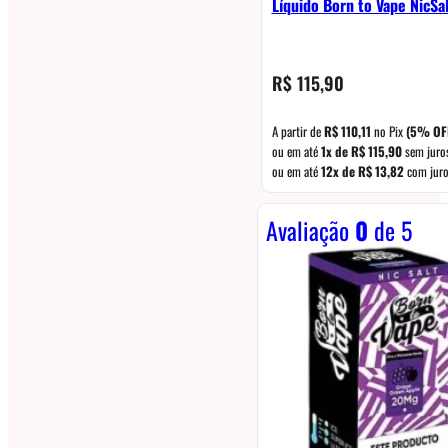
Líquido Born to Vape NicS
R$
115,90
A partir de
R$
110,11
no Pix
(5% OF
ou em até
1x de
R$
115,90
sem juro
ou em até
12x de
R$
13,82
com juro
Avaliação
0
de 5