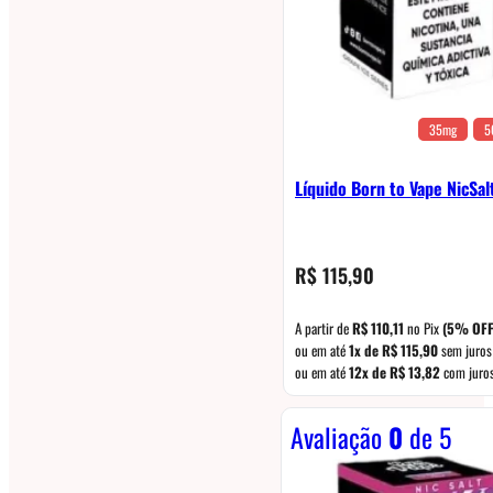
35mg
5
Líquido Born to Vape NicSa
R$
115,90
A partir de
R$
110,11
no Pix
(5% OFF
ou em até
1x de
R$
115,90
sem juros
ou em até
12x de
R$
13,82
com juro
Avaliação
0
de 5