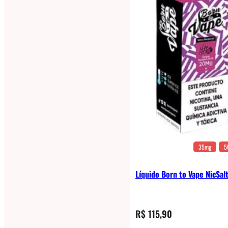
35mg
5
Líquido Born to Vape NicSal
R$
115,90