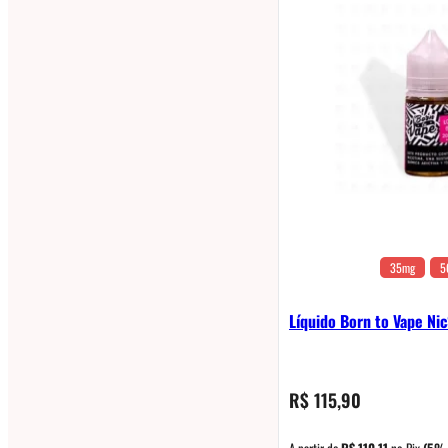
35mg
5
Líquido Born to Vape Ni
R$
115,90
A partir de
R$
110,11
no Pix
(5%