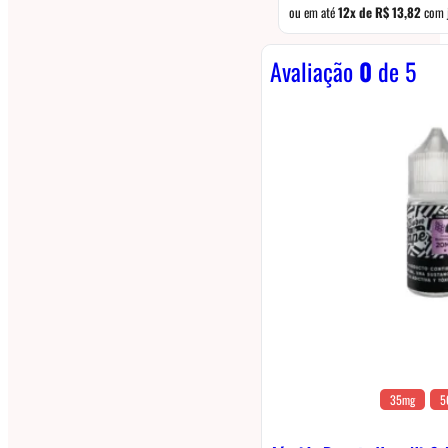
ou em até
12x de
R$
13,82
com 
Avaliação
0
de 5
35mg
5