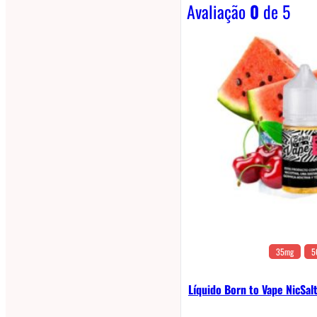
Avaliação
0
de 5
35mg
5
Líquido Born to Vape NicSa