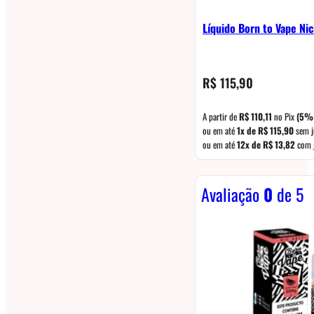
Líquido Born to Vape Ni
R$
115,90
A partir de
R$
110,11
no Pix
(5%
ou em até
1x de
R$
115,90
sem j
ou em até
12x de
R$
13,82
com 
Avaliação
0
de 5